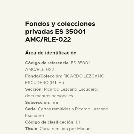
DIDÁCTICA
Fondos y colecciones
ESPAÑOL
privadas ES 35001
AMC/RLE-022
PREPARAR LA VISITA
Área de identificación
ACTIVIDADES
Código de referencia
: ES 35001
AMC/RLE-022
Fondo/Colección
: RICARDO LEZCANO
█
ESCUDERO (R.L.E.)
Sección
: Ricardo Lezcano Escudero:
EL MUSEO
documentos personales
Subsección
: n/a
Serie
: Cartas remitidas a Ricardo Lezcano
COLECCIONES
Escudero
Código de clasificación
: 1.1
Título
: Carta remitida por Manuel
DIDÁCTICA