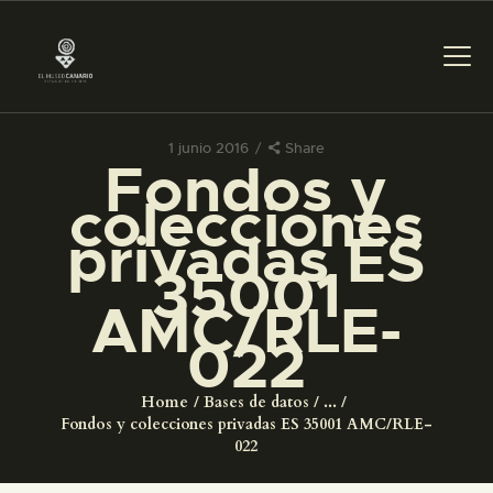
1 junio 2016
Share
Fondos y
PREPARAR LA VISITA
colecciones
privadas ES
ACTIVIDADES
35001
AMC/RLE-
█
022
EL MUSEO
Home
Bases de datos
...
Fondos y colecciones privadas ES 35001 AMC/RLE-
COLECCIONES
022