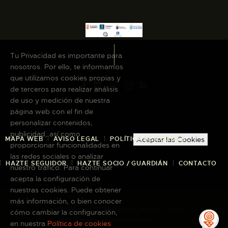
Tu Privacidad es importante para
nosotros. Por ello, te informamos
que utilizamos cookies propias y
de terceros para realizar análisis
de uso y medición de nuestra
página web con el fin de
personalizar contenidos,
publicidad, así como
MAPA WEB
AVISO LEGAL
POLÍTICA DE COOKIES
Aceptar las Cookies
proporcionar funcionalidades en
las redes sociales o analizar
HAZTE SEGUIDOR
HAZTE SOCIO / GUARDIÁN
CONTACTO
nuestro tráfico. Para continuar
acepta la configuración de
nuestras cookies. Puede obtener
más información, o bien conocer
Copyright © 2026 El Museo Canario · Todos
cómo cambiar la configuración,
los derechos reservados
en nuestra
Política de cookies