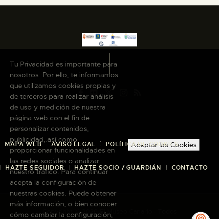
Tu Privacidad es importante para
nosotros. Por ello, te informamos
que utilizamos cookies propias y
de terceros para realizar análisis
de uso y medición de nuestra
página web con el fin de
personalizar contenidos,
publicidad, así como
MAPA WEB
AVISO LEGAL
POLÍTICA DE COOKIES
Aceptar las Cookies
proporcionar funcionalidades en
las redes sociales o analizar
HAZTE SEGUIDOR
HAZTE SOCIO / GUARDIÁN
CONTACTO
nuestro tráfico. Para continuar
acepta la configuración de
nuestras cookies. Puede obtener
más información, o bien conocer
Copyright © 2026 El Museo Canario · Todos
cómo cambiar la configuración,