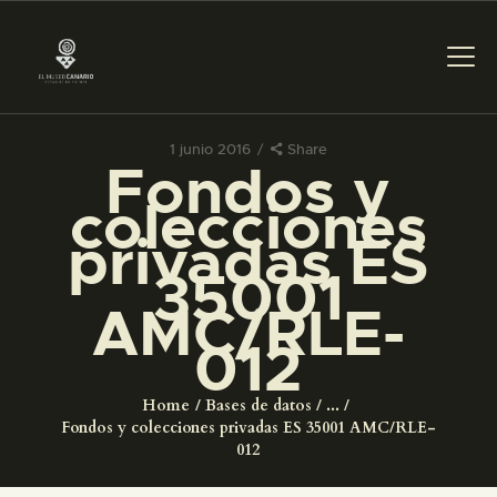
1 junio 2016
Share
Fondos y
PREPARAR LA VISITA
colecciones
privadas ES
ACTIVIDADES
35001
AMC/RLE-
█
012
EL MUSEO
Home
Bases de datos
...
Fondos y colecciones privadas ES 35001 AMC/RLE-
COLECCIONES
012