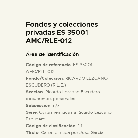
DIDÁCTICA
Fondos y colecciones
ESPAÑOL
privadas ES 35001
AMC/RLE-012
PREPARAR LA VISITA
Área de identificación
ACTIVIDADES
Código de referencia
: ES 35001
AMC/RLE-012
Fondo/Colección
: RICARDO LEZCANO
█
ESCUDERO (R.L.E.)
Sección
: Ricardo Lezcano Escudero:
EL MUSEO
documentos personales
Subsección
: n/a
Serie
: Cartas remitidas a Ricardo Lezcano
COLECCIONES
Escudero
Código de clasificación
: 1.1
Título
: Carta remitida por José García
DIDÁCTICA