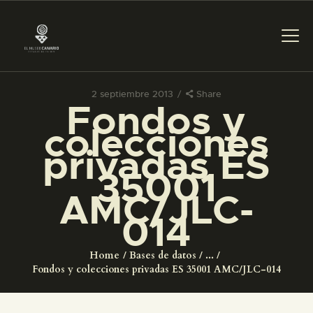
2 septiembre 2013
Share
Fondos y
PREPARAR LA VISITA
colecciones
privadas ES
ACTIVIDADES
35001
AMC/JLC-
█
014
EL MUSEO
Home
Bases de datos
...
Fondos y colecciones privadas ES 35001 AMC/JLC-014
COLECCIONES