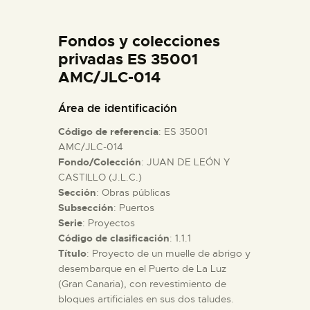
DIDÁCTICA
Fondos y colecciones
ESPAÑOL
privadas ES 35001
AMC/JLC-014
PREPARAR LA VISITA
Área de identificación
Código de referencia
: ES 35001
ACTIVIDADES
AMC/JLC-014
Fondo/Colección
: JUAN DE LEÓN Y
CASTILLO (J.L.C.)
█
Sección
: Obras públicas
Subsección
: Puertos
EL MUSEO
Serie
: Proyectos
Código de clasificación
: 1.1.1
Título
: Proyecto de un muelle de abrigo y
COLECCIONES
desembarque en el Puerto de La Luz
(Gran Canaria), con revestimiento de
bloques artificiales en sus dos taludes.
DIDÁCTICA