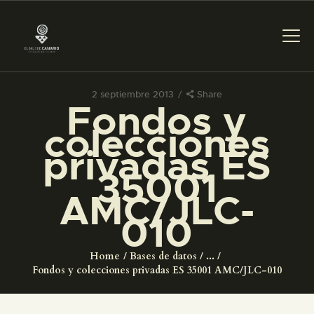
2 septiembre 2013
Share
Fondos y
PREPARAR LA VISITA
colecciones
privadas ES
ACTIVIDADES
35001
AMC/JLC-
█
010
EL MUSEO
Home
Bases de datos
...
Fondos y colecciones privadas ES 35001 AMC/JLC-010
COLECCIONES