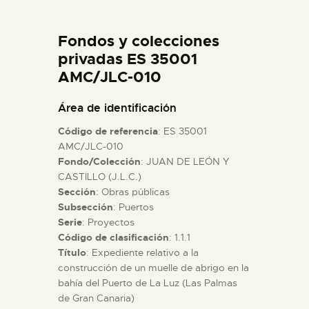
DIDÁCTICA
Fondos y colecciones
ESPAÑOL
privadas ES 35001
AMC/JLC-010
PREPARAR LA VISITA
Área de identificación
Código de referencia
: ES 35001
ACTIVIDADES
AMC/JLC-010
Fondo/Colección
: JUAN DE LEÓN Y
CASTILLO (J.L.C.)
█
Sección
: Obras públicas
Subsección
: Puertos
EL MUSEO
Serie
: Proyectos
Código de clasificación
: 1.1.1
Título
: Expediente relativo a la
COLECCIONES
construcción de un muelle de abrigo en la
bahía del Puerto de La Luz (Las Palmas
de Gran Canaria)
DIDÁCTICA