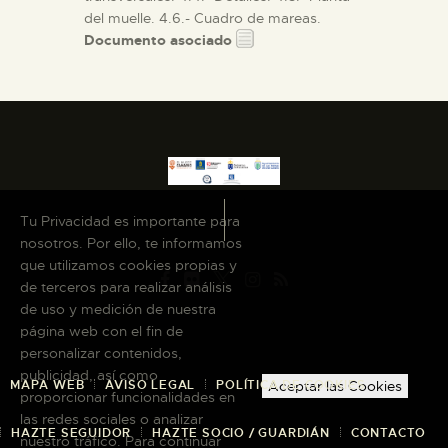
del muelle. 4.6.- Cuadro de mareas.
Documento asociado
Tu Privacidad es importante para
nosotros. Por ello, te informamos
que utilizamos cookies propias y
de terceros para realizar análisis
de uso y medición de nuestra
página web con el fin de
personalizar contenidos,
publicidad, así como
MAPA WEB
AVISO LEGAL
POLÍTICA DE COOKIES
Aceptar las Cookies
proporcionar funcionalidades en
las redes sociales o analizar
HAZTE SEGUIDOR
HAZTE SOCIO / GUARDIÁN
CONTACTO
nuestro tráfico. Para continuar