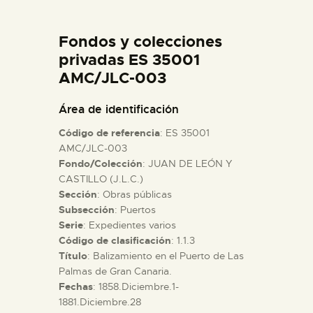
DIDÁCTICA
Fondos y colecciones
ESPAÑOL
privadas ES 35001
AMC/JLC-003
PREPARAR LA VISITA
Área de identificación
Código de referencia
: ES 35001
ACTIVIDADES
AMC/JLC-003
Fondo/Colección
: JUAN DE LEÓN Y
CASTILLO (J.L.C.)
█
Sección
: Obras públicas
Subsección
: Puertos
EL MUSEO
Serie
: Expedientes varios
Código de clasificación
: 1.1.3
Título
: Balizamiento en el Puerto de Las
COLECCIONES
Palmas de Gran Canaria.
Fechas
: 1858.Diciembre.1-
1881.Diciembre.28
DIDÁCTICA