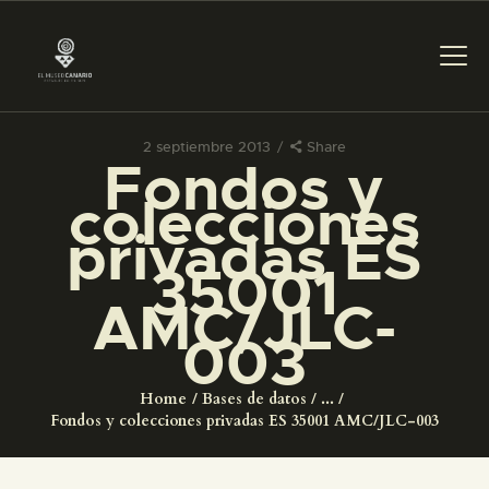
2 septiembre 2013
Share
Fondos y
PREPARAR LA VISITA
colecciones
privadas ES
ACTIVIDADES
35001
AMC/JLC-
█
003
EL MUSEO
Home
Bases de datos
...
Fondos y colecciones privadas ES 35001 AMC/JLC-003
COLECCIONES