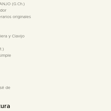
ANJO (G.Ch.)
ador
rarios originales
era y Clavijo
t.)
simple
osé de
tura