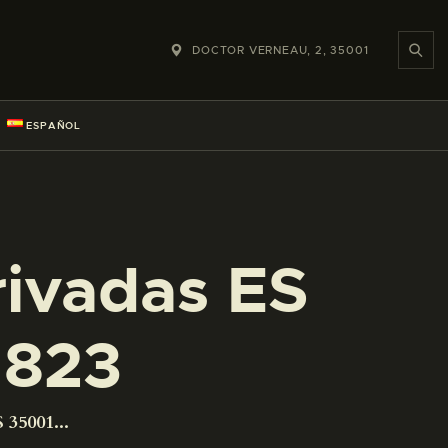
DOCTOR VERNEAU, 2, 35001
ESPAÑOL
rivadas ES
1823
 35001...