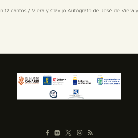
 12 cantos / Viera y Clavijo Autógrafo de José de Viera y 