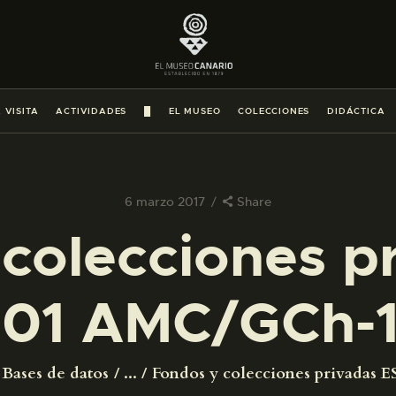
PREPARAR LA VISITA
ACTIVIDADES
 VISITA
ACTIVIDADES
█
EL MUSEO
COLECCIONES
DIDÁCTICA
█
EL MUSEO
6 marzo 2017
Share
colecciones p
COLECCIONES
01 AMC/GCh-
DIDÁCTICA
ESPAÑOL
Bases de datos
...
Fondos y colecciones privadas ES