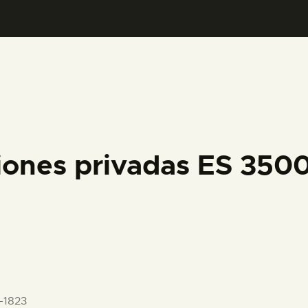
PREPARAR LA VISITA
ACTIVIDADES
█
EL MUSEO
iones privadas ES 35
COLECCIONES
DIDÁCTICA
ESPAÑOL
-1823