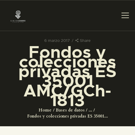
6 marzo 2017
Share
Fondos y
PREPARAR LA VISITA
colecciones
privadas ES
ACTIVIDADES
35001
AMC/GCh-
█
1813
EL MUSEO
Home
Bases de datos
...
Fondos y colecciones privadas ES 35001...
COLECCIONES