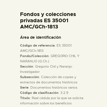
DIDÁCTICA
Fondos y colecciones
ESPAÑOL
privadas ES 35001
AMC/GCh-1813
PREPARAR LA VISITA
Área de identificación
Código de referencia
: ES 35001
ACTIVIDADES
AMC/GCh-1813
Fondo/Colección
: GREGORIO CHIL Y
NARANJO (G.Ch.)
█
Sección
: Gregorio Chil y Naranjo:
Investigador
EL MUSEO
Subsección
: Colección de copias y
extractos de documentos históricos
Serie
: Documentos históricos varios
COLECCIONES
Código de clasificación
: 3.2.9
Título
: Real cédula por la que se solicita
información sobre los beneficios
DIDÁCTICA