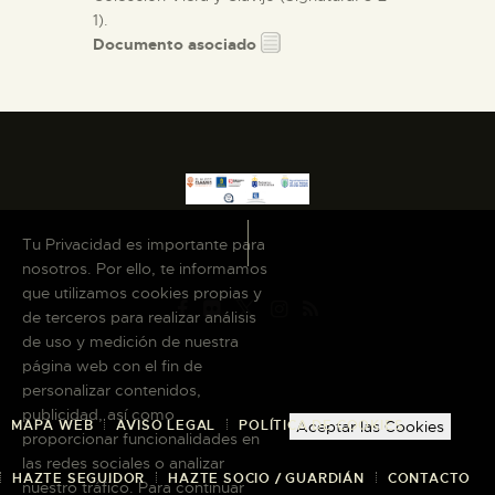
1).
Documento asociado
Tu Privacidad es importante para
nosotros. Por ello, te informamos
que utilizamos cookies propias y
de terceros para realizar análisis
de uso y medición de nuestra
página web con el fin de
personalizar contenidos,
publicidad, así como
MAPA WEB
AVISO LEGAL
POLÍTICA DE COOKIES
Aceptar las Cookies
proporcionar funcionalidades en
las redes sociales o analizar
HAZTE SEGUIDOR
HAZTE SOCIO / GUARDIÁN
CONTACTO
nuestro tráfico. Para continuar