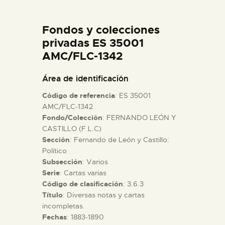
DIDÁCTICA
Fondos y colecciones
ESPAÑOL
privadas ES 35001
AMC/FLC-1342
PREPARAR LA VISITA
Área de identificación
Código de referencia
: ES 35001
ACTIVIDADES
AMC/FLC-1342
Fondo/Colección
: FERNANDO LEÓN Y
CASTILLO (F.L.C)
█
Sección
: Fernando de León y Castillo:
Político
EL MUSEO
Subsección
: Varios
Serie
: Cartas varias
Código de clasificación
: 3.6.3
COLECCIONES
Título
: Diversas notas y cartas
incompletas.
Fechas
: 1883-1890
DIDÁCTICA