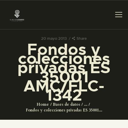
20 mayo 2013
Share
Fondos y
PREPARAR LA VISITA
colecciones
privadas ES
ACTIVIDADES
35001
AMC/FLC-
█
1342
EL MUSEO
Home
Bases de datos
...
Fondos y colecciones privadas ES 35001...
COLECCIONES