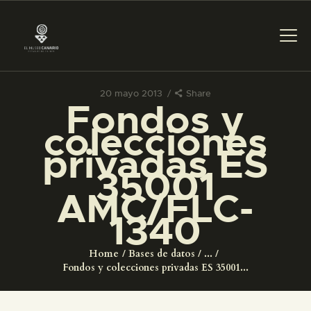
20 mayo 2013
Share
Fondos y
PREPARAR LA VISITA
colecciones
privadas ES
ACTIVIDADES
35001
AMC/FLC-
█
1340
EL MUSEO
Home
Bases de datos
...
Fondos y colecciones privadas ES 35001...
COLECCIONES