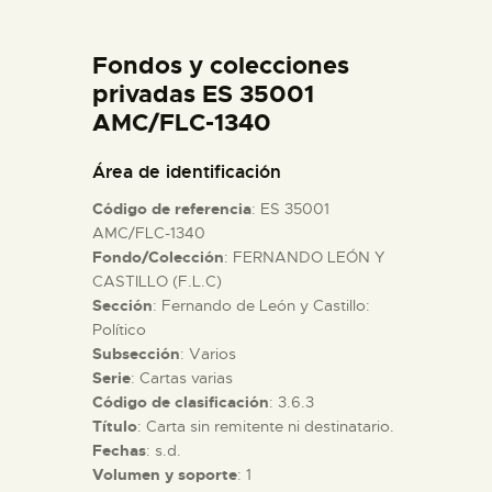
DIDÁCTICA
Fondos y colecciones
ESPAÑOL
privadas ES 35001
AMC/FLC-1340
PREPARAR LA VISITA
Área de identificación
Código de referencia
: ES 35001
ACTIVIDADES
AMC/FLC-1340
Fondo/Colección
: FERNANDO LEÓN Y
CASTILLO (F.L.C)
█
Sección
: Fernando de León y Castillo:
Político
EL MUSEO
Subsección
: Varios
Serie
: Cartas varias
Código de clasificación
: 3.6.3
COLECCIONES
Título
: Carta sin remitente ni destinatario.
Fechas
: s.d.
Volumen y soporte
: 1
DIDÁCTICA