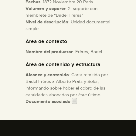
Fechas
: 1872.Noviembre.20.Paris
Volumen y soporte
: 2, soporte con
ESPAÑOL
membrete de "Badel Fréres"
Nivel de descripción
: Unidad documental
simple
Área de contexto
Nombre del productor
: Fréres, Badel
Área de contenido y estructura
Alcance y contenido
: Carta remitida por
Badel Fréres a Alberto Prats y Soler,
informando sobre haber el cobro de las
cantidades abonadas por éste último
Documento asociado