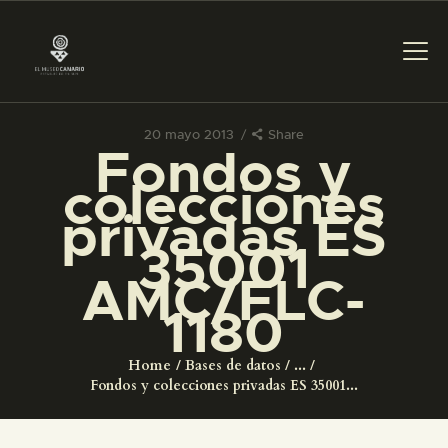
20 mayo 2013
Share
Fondos y
PREPARAR LA VISITA
colecciones
privadas ES
ACTIVIDADES
35001
AMC/FLC-
█
1180
EL MUSEO
Home
Bases de datos
...
Fondos y colecciones privadas ES 35001...
COLECCIONES