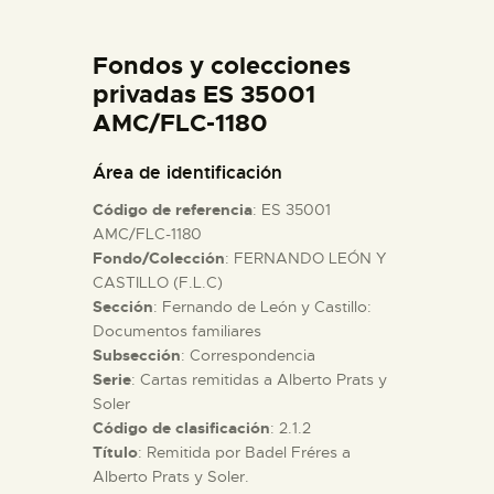
DIDÁCTICA
Fondos y colecciones
ESPAÑOL
privadas ES 35001
AMC/FLC-1180
PREPARAR LA VISITA
Área de identificación
Código de referencia
: ES 35001
ACTIVIDADES
AMC/FLC-1180
Fondo/Colección
: FERNANDO LEÓN Y
CASTILLO (F.L.C)
█
Sección
: Fernando de León y Castillo:
Documentos familiares
EL MUSEO
Subsección
: Correspondencia
Serie
: Cartas remitidas a Alberto Prats y
Soler
COLECCIONES
Código de clasificación
: 2.1.2
Título
: Remitida por Badel Fréres a
Alberto Prats y Soler.
DIDÁCTICA