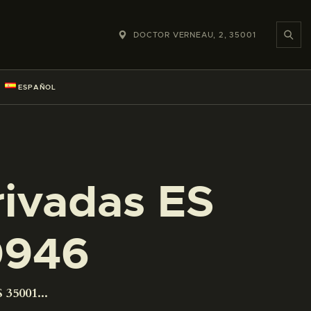
DOCTOR VERNEAU, 2, 35001
ESPAÑOL
rivadas ES
0946
 35001...