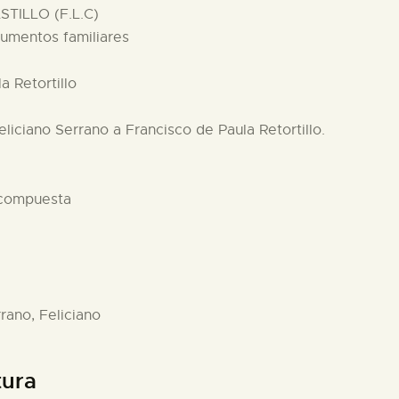
TILLO (F.L.C)
cumentos familiares
a Retortillo
eliciano Serrano a Francisco de Paula Retortillo.
 compuesta
rrano, Feliciano
tura