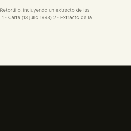
Retortillo, incluyendo un extracto de las
- Carta (13 julio 1883) 2.- Extracto de la