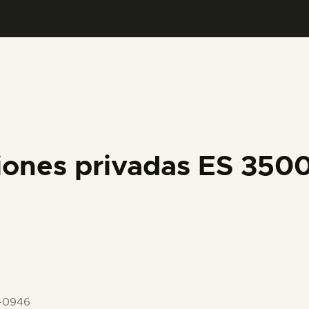
PREPARAR LA VISITA
ACTIVIDADES
█
EL MUSEO
iones privadas ES 350
COLECCIONES
DIDÁCTICA
ESPAÑOL
-0946