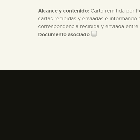
Alcance y contenido
: Carta remitida por F
cartas recibidas y enviadas e informando d
correspondencia recibida y enviada entre el
Documento asociado