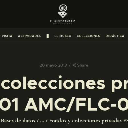
PREPARAR LA VISITA
ACTIVIDADES
 VISITA
ACTIVIDADES
█
EL MUSEO
COLECCIONES
DIDÁCTICA
█
EL MUSEO
20 mayo 2013
Share
colecciones p
COLECCIONES
01 AMC/FLC-
DIDÁCTICA
ESPAÑOL
Bases de datos
...
Fondos y colecciones privadas ES