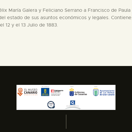
élix María Galera y Feliciano Serrano a Francisco de Paula 
el estado de sus asuntos económicos y legales. Contiene: 1.
 12 y el 13 Julio de 1883.