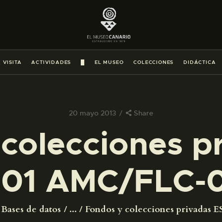
PREPARAR LA VISITA
ACTIVIDADES
 VISITA
ACTIVIDADES
█
EL MUSEO
COLECCIONES
DIDÁCTICA
█
EL MUSEO
20 mayo 2013
Share
colecciones p
COLECCIONES
01 AMC/FLC-
DIDÁCTICA
ESPAÑOL
Bases de datos
...
Fondos y colecciones privadas ES