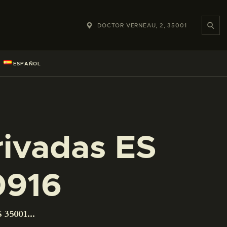
DOCTOR VERNEAU, 2, 35001
ESPAÑOL
rivadas ES
0916
 35001...