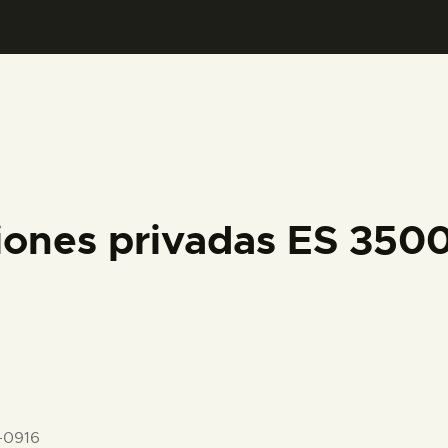
PREPARAR LA VISITA
ACTIVIDADES
█
EL MUSEO
iones privadas ES 350
COLECCIONES
DIDÁCTICA
ESPAÑOL
-0916