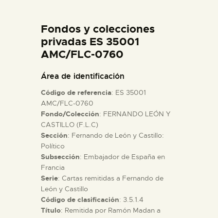
DIDÁCTICA
Fondos y colecciones
ESPAÑOL
privadas ES 35001
AMC/FLC-0760
PREPARAR LA VISITA
Área de identificación
Código de referencia
: ES 35001
ACTIVIDADES
AMC/FLC-0760
Fondo/Colección
: FERNANDO LEÓN Y
CASTILLO (F.L.C)
█
Sección
: Fernando de León y Castillo:
Político
EL MUSEO
Subsección
: Embajador de España en
Francia
Serie
: Cartas remitidas a Fernando de
COLECCIONES
León y Castillo
Código de clasificación
: 3.5.1.4
Título
: Remitida por Ramón Madan a
DIDÁCTICA