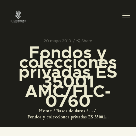
20 mayo 2013
Share
Fondos y
PREPARAR LA VISITA
colecciones
privadas ES
ACTIVIDADES
35001
AMC/FLC-
█
0760
EL MUSEO
Home
Bases de datos
...
Fondos y colecciones privadas ES 35001...
COLECCIONES