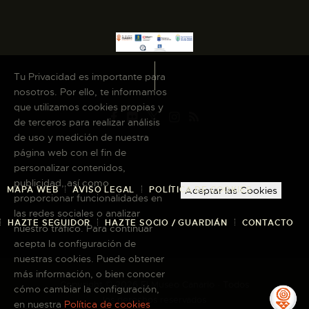
Tu Privacidad es importante para
nosotros. Por ello, te informamos
que utilizamos cookies propias y
de terceros para realizar análisis
de uso y medición de nuestra
página web con el fin de
personalizar contenidos,
publicidad, así como
MAPA WEB
AVISO LEGAL
POLÍTICA DE COOKIES
Aceptar las Cookies
proporcionar funcionalidades en
las redes sociales o analizar
HAZTE SEGUIDOR
HAZTE SOCIO / GUARDIÁN
CONTACTO
nuestro tráfico. Para continuar
acepta la configuración de
nuestras cookies. Puede obtener
más información, o bien conocer
Copyright © 2026 El Museo Canario · Todos
cómo cambiar la configuración,
los derechos reservados
en nuestra
Política de cookies