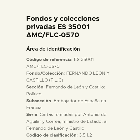
DIDÁCTICA
Fondos y colecciones
ESPAÑOL
privadas ES 35001
AMC/FLC-0570
PREPARAR LA VISITA
Área de identificación
Código de referencia
: ES 35001
ACTIVIDADES
AMC/FLC-0570
Fondo/Colección
: FERNANDO LEÓN Y
CASTILLO (F.L.C)
█
Sección
: Fernando de León y Castillo:
Político
EL MUSEO
Subsección
: Embajador de España en
Francia
Serie
: Cartas remitidas por Antonio de
COLECCIONES
Aguilar y Correa, ministro de Estado, a
Fernando de León y Castillo
Código de clasificación
: 3.5.1.2
DIDÁCTICA