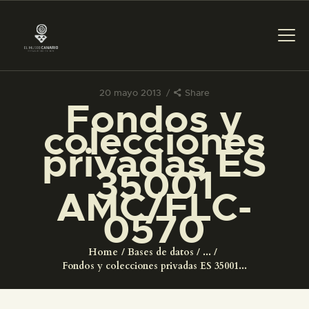
20 mayo 2013
Share
Fondos y
PREPARAR LA VISITA
colecciones
privadas ES
ACTIVIDADES
35001
AMC/FLC-
█
0570
EL MUSEO
Home
Bases de datos
...
Fondos y colecciones privadas ES 35001...
COLECCIONES