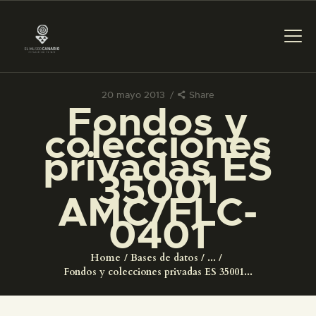
20 mayo 2013
Share
Fondos y
PREPARAR LA VISITA
colecciones
privadas ES
ACTIVIDADES
35001
AMC/FLC-
█
0401
EL MUSEO
Home
Bases de datos
...
Fondos y colecciones privadas ES 35001...
COLECCIONES