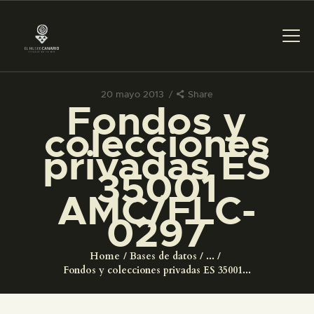
20 mayo 2013
Share
Fondos y
PREPARAR LA VISITA
colecciones
privadas ES
ACTIVIDADES
35001
AMC/FLC-
█
0297
EL MUSEO
Home
Bases de datos
...
Fondos y colecciones privadas ES 35001...
COLECCIONES