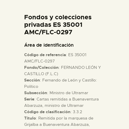
DIDÁCTICA
Fondos y colecciones
ESPAÑOL
privadas ES 35001
AMC/FLC-0297
PREPARAR LA VISITA
Área de identificación
Código de referencia
: ES 35001
ACTIVIDADES
AMC/FLC-0297
Fondo/Colección
: FERNANDO LEÓN Y
CASTILLO (F.L.C)
█
Sección
: Fernando de León y Castillo:
Político
EL MUSEO
Subsección
: Ministro de Ultramar
Serie
: Cartas remitidas a Buenaventura
Abarzuza, ministro de Ultramar
COLECCIONES
Código de clasificación
: 3.3.2
Título
: Remitida por la marquesa de
Grijalba a Buenaventura Abarzuza,
DIDÁCTICA