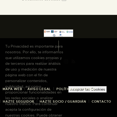
Tu Privacidad es importante para
nosotros. Por ello, te informamos
que utilizamos cookies propias y
de terceros para realizar análisis
de uso y medición de nuestra
página web con el fin de
personalizar contenidos,
publicidad, así como
MAPA WEB
AVISO LEGAL
POLÍTICA DE COOKIES
Aceptar las Cookies
proporcionar funcionalidades en
las redes sociales o analizar
HAZTE SEGUIDOR
HAZTE SOCIO / GUARDIÁN
CONTACTO
nuestro tráfico. Para continuar
acepta la configuración de
nuestras cookies. Puede obtener