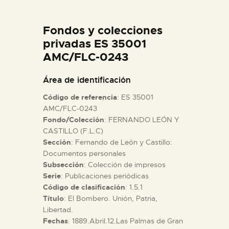
DIDÁCTICA
Fondos y colecciones
ESPAÑOL
privadas ES 35001
AMC/FLC-0243
PREPARAR LA VISITA
Área de identificación
Código de referencia
: ES 35001
ACTIVIDADES
AMC/FLC-0243
Fondo/Colección
: FERNANDO LEÓN Y
CASTILLO (F.L.C)
█
Sección
: Fernando de León y Castillo:
Documentos personales
EL MUSEO
Subsección
: Colección de impresos
Serie
: Publicaciones periódicas
Código de clasificación
: 1.5.1
COLECCIONES
Título
: El Bombero. Unión, Patria,
Libertad.
Fechas
: 1889.Abril.12.Las Palmas de Gran
DIDÁCTICA