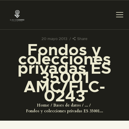
20 mayo 2013
Share
Fondos y
PREPARAR LA VISITA
colecciones
privadas ES
ACTIVIDADES
35001
AMC/FLC-
█
0243
EL MUSEO
Home
Bases de datos
...
Fondos y colecciones privadas ES 35001...
COLECCIONES