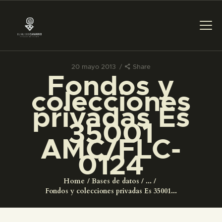
20 mayo 2013
Share
Fondos y
PREPARAR LA VISITA
colecciones
privadas Es
ACTIVIDADES
35001
AMC/FLC-
█
0124
EL MUSEO
Home
Bases de datos
...
Fondos y colecciones privadas Es 35001...
COLECCIONES