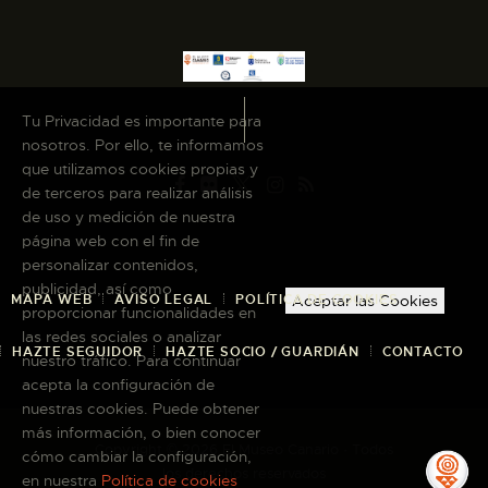
Tu Privacidad es importante para
nosotros. Por ello, te informamos
que utilizamos cookies propias y
de terceros para realizar análisis
de uso y medición de nuestra
página web con el fin de
personalizar contenidos,
publicidad, así como
MAPA WEB
AVISO LEGAL
POLÍTICA DE COOKIES
Aceptar las Cookies
proporcionar funcionalidades en
las redes sociales o analizar
HAZTE SEGUIDOR
HAZTE SOCIO / GUARDIÁN
CONTACTO
nuestro tráfico. Para continuar
acepta la configuración de
nuestras cookies. Puede obtener
más información, o bien conocer
Copyright © 2026 El Museo Canario · Todos
cómo cambiar la configuración,
los derechos reservados
en nuestra
Política de cookies