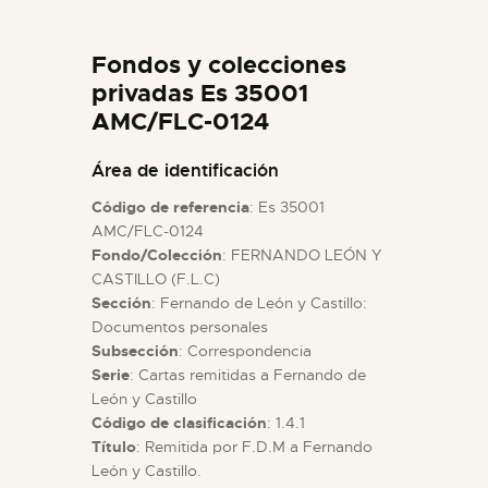
DIDÁCTICA
Fondos y colecciones
ESPAÑOL
privadas Es 35001
AMC/FLC-0124
PREPARAR LA VISITA
Área de identificación
Código de referencia
: Es 35001
ACTIVIDADES
AMC/FLC-0124
Fondo/Colección
: FERNANDO LEÓN Y
CASTILLO (F.L.C)
█
Sección
: Fernando de León y Castillo:
Documentos personales
EL MUSEO
Subsección
: Correspondencia
Serie
: Cartas remitidas a Fernando de
León y Castillo
COLECCIONES
Código de clasificación
: 1.4.1
Título
: Remitida por F.D.M a Fernando
León y Castillo.
DIDÁCTICA