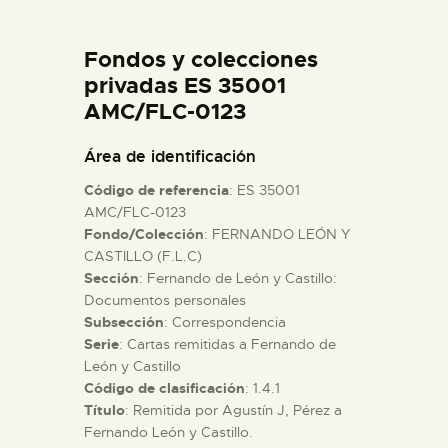
DIDÁCTICA
Fondos y colecciones
ESPAÑOL
privadas ES 35001
AMC/FLC-0123
PREPARAR LA VISITA
Área de identificación
Código de referencia
: ES 35001
ACTIVIDADES
AMC/FLC-0123
Fondo/Colección
: FERNANDO LEÓN Y
CASTILLO (F.L.C)
█
Sección
: Fernando de León y Castillo:
Documentos personales
EL MUSEO
Subsección
: Correspondencia
Serie
: Cartas remitidas a Fernando de
León y Castillo
COLECCIONES
Código de clasificación
: 1.4.1
Título
: Remitida por Agustín J, Pérez a
Fernando León y Castillo.
DIDÁCTICA