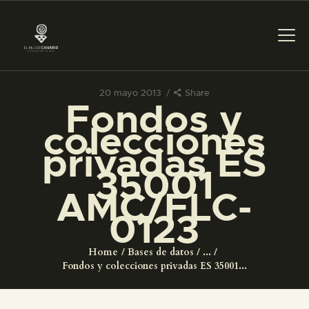
20 mayo 2013
Share
Fondos y
PREPARAR LA VISITA
colecciones
privadas ES
ACTIVIDADES
35001
AMC/FLC-
█
0123
EL MUSEO
Home
Bases de datos
...
Fondos y colecciones privadas ES 35001...
COLECCIONES