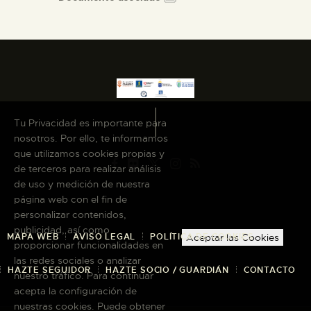
Tu Privacidad es importante para
nosotros. Por ello, te informamos
que utilizamos cookies propias y
de terceros para realizar análisis
de uso y medición de nuestra
página web con el fin de
personalizar contenidos,
publicidad, así como
MAPA WEB
AVISO LEGAL
POLÍTICA DE COOKIES
Aceptar las Cookies
proporcionar funcionalidades en
las redes sociales o analizar
HAZTE SEGUIDOR
HAZTE SOCIO / GUARDIÁN
CONTACTO
nuestro tráfico. Para continuar
acepta la configuración de
nuestras cookies. Puede obtener