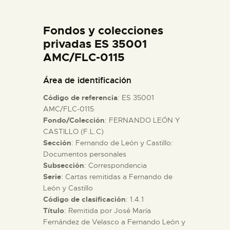
DIDÁCTICA
Fondos y colecciones
ESPAÑOL
privadas ES 35001
AMC/FLC-0115
PREPARAR LA VISITA
Área de identificación
Código de referencia
: ES 35001
ACTIVIDADES
AMC/FLC-0115
Fondo/Colección
: FERNANDO LEÓN Y
CASTILLO (F.L.C)
█
Sección
: Fernando de León y Castillo:
Documentos personales
EL MUSEO
Subsección
: Correspondencia
Serie
: Cartas remitidas a Fernando de
León y Castillo
COLECCIONES
Código de clasificación
: 1.4.1
Título
: Remitida por José María
Fernández de Velasco a Fernando León y
DIDÁCTICA