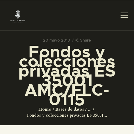
20 mayo 2013
Share
Fondos y
PREPARAR LA VISITA
colecciones
privadas ES
ACTIVIDADES
35001
AMC/FLC-
█
0115
EL MUSEO
Home
Bases de datos
...
Fondos y colecciones privadas ES 35001...
COLECCIONES