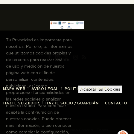
Tu Privacidad es importante para
nosotros. Por ello, te informamos
que utilizamos cookies propias y
de terceros para realizar análisis
de uso y medición de nuestra
página web con el fin de
personalizar contenidos,
publicidad, así como
MAPA WEB
AVISO LEGAL
POLÍTICA DE COOKIES
Aceptar las Cookies
proporcionar funcionalidades en
las redes sociales o analizar
HAZTE SEGUIDOR
HAZTE SOCIO / GUARDIÁN
CONTACTO
nuestro tráfico. Para continuar
acepta la configuración de
nuestras cookies. Puede obtener
más información, o bien conocer
Copyright © 2026 El Museo Canario · Todos
cómo cambiar la configuración,