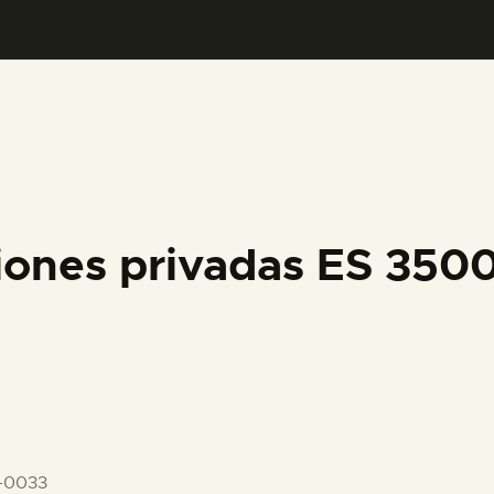
PREPARAR LA VISITA
ACTIVIDADES
█
EL MUSEO
iones privadas ES 350
COLECCIONES
DIDÁCTICA
ESPAÑOL
-0033