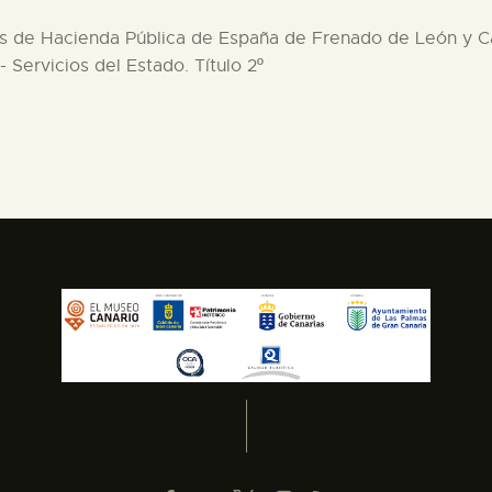
s de Hacienda Pública de España de Frenado de León y Cas
Servicios del Estado. Título 2º