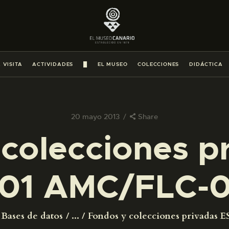
PREPARAR LA VISITA
ACTIVIDADES
 VISITA
ACTIVIDADES
█
EL MUSEO
COLECCIONES
DIDÁCTICA
█
EL MUSEO
20 mayo 2013
Share
colecciones p
COLECCIONES
01 AMC/FLC-
DIDÁCTICA
ESPAÑOL
Bases de datos
...
Fondos y colecciones privadas ES