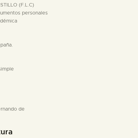
TILLO (F.L.C)
ocumentos personales
adémica
spaña.
simple
Fernando de
tura