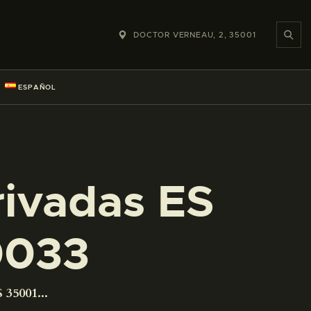
DOCTOR VERNEAU, 2, 35001
ESPAÑOL
rivadas ES
0033
 35001...