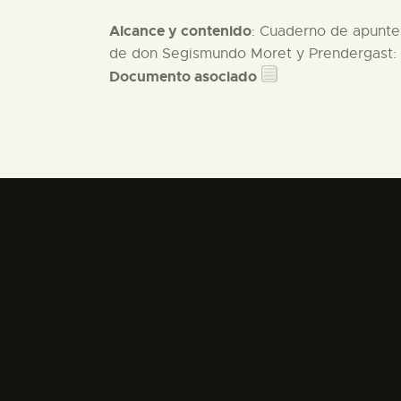
Alcance y contenido
: Cuaderno de apunte
de don Segismundo Moret y Prendergast: - 
Documento asociado