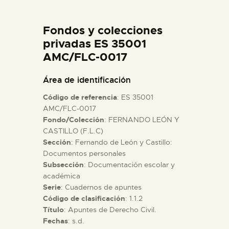
DIDÁCTICA
Fondos y colecciones
ESPAÑOL
privadas ES 35001
AMC/FLC-0017
PREPARAR LA VISITA
Área de identificación
Código de referencia
: ES 35001
ACTIVIDADES
AMC/FLC-0017
Fondo/Colección
: FERNANDO LEÓN Y
CASTILLO (F.L.C)
█
Sección
: Fernando de León y Castillo:
Documentos personales
EL MUSEO
Subsección
: Documentación escolar y
académica
Serie
: Cuadernos de apuntes
COLECCIONES
Código de clasificación
: 1.1.2
Título
: Apuntes de Derecho Civil.
Fechas
: s.d.
DIDÁCTICA