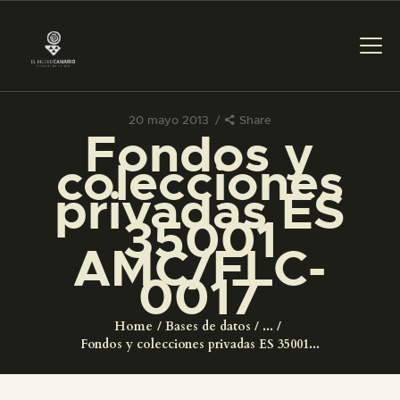
20 mayo 2013
Share
Fondos y
PREPARAR LA VISITA
colecciones
privadas ES
ACTIVIDADES
35001
AMC/FLC-
█
0017
EL MUSEO
Home
Bases de datos
...
Fondos y colecciones privadas ES 35001...
COLECCIONES