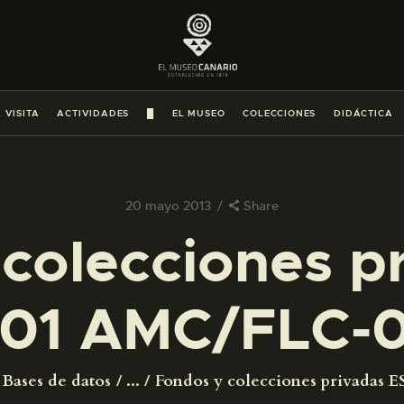
PREPARAR LA VISITA
ACTIVIDADES
 VISITA
ACTIVIDADES
█
EL MUSEO
COLECCIONES
DIDÁCTICA
█
EL MUSEO
20 mayo 2013
Share
colecciones p
COLECCIONES
01 AMC/FLC-
DIDÁCTICA
ESPAÑOL
Bases de datos
...
Fondos y colecciones privadas ES