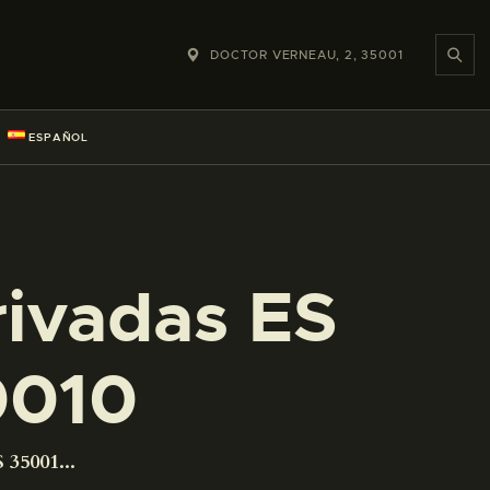
DOCTOR VERNEAU, 2, 35001
ESPAÑOL
rivadas ES
0010
 35001...