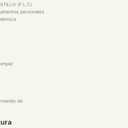
TILLO (F.L.C)
ocumentos personales
adémica
simple
Fernando de
tura