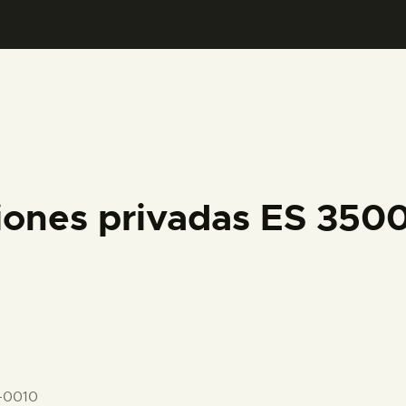
PREPARAR LA VISITA
ACTIVIDADES
█
EL MUSEO
iones privadas ES 350
COLECCIONES
DIDÁCTICA
ESPAÑOL
-0010