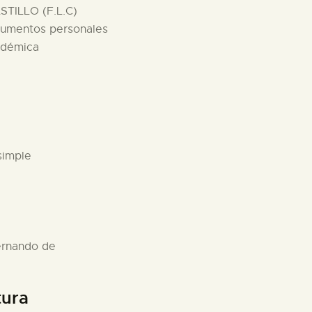
TILLO (F.L.C)
ocumentos personales
adémica
simple
Fernando de
tura