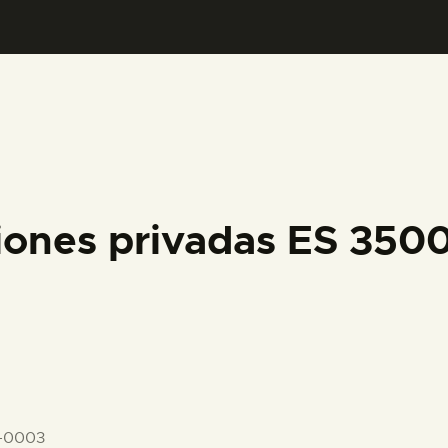
PREPARAR LA VISITA
ACTIVIDADES
█
EL MUSEO
iones privadas ES 350
COLECCIONES
DIDÁCTICA
ESPAÑOL
-0003