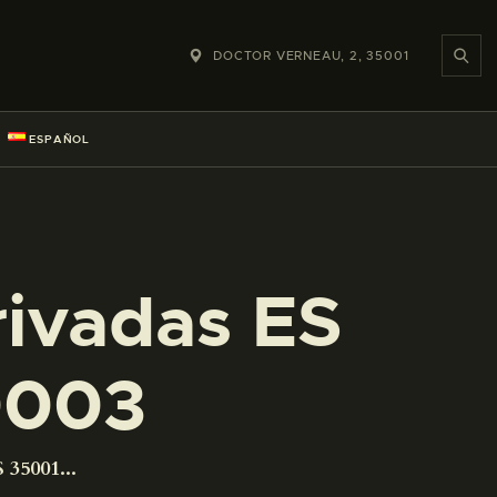
DOCTOR VERNEAU, 2, 35001
ESPAÑOL
rivadas ES
0003
 35001...