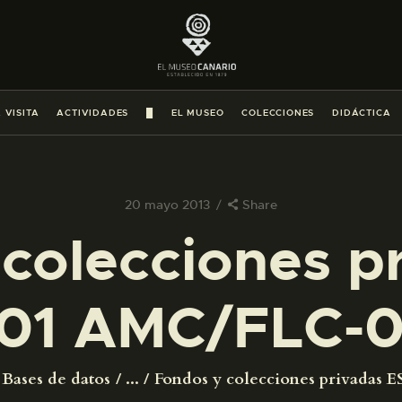
PREPARAR LA VISITA
ACTIVIDADES
 VISITA
ACTIVIDADES
█
EL MUSEO
COLECCIONES
DIDÁCTICA
█
EL MUSEO
20 mayo 2013
Share
colecciones p
COLECCIONES
01 AMC/FLC-
DIDÁCTICA
ESPAÑOL
Bases de datos
...
Fondos y colecciones privadas ES