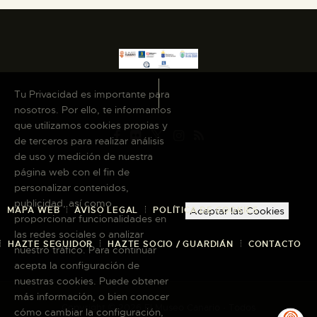
Tu Privacidad es importante para
nosotros. Por ello, te informamos
que utilizamos cookies propias y
de terceros para realizar análisis
de uso y medición de nuestra
página web con el fin de
personalizar contenidos,
publicidad, así como
MAPA WEB
AVISO LEGAL
POLÍTICA DE COOKIES
Aceptar las Cookies
proporcionar funcionalidades en
las redes sociales o analizar
HAZTE SEGUIDOR
HAZTE SOCIO / GUARDIÁN
CONTACTO
nuestro tráfico. Para continuar
acepta la configuración de
nuestras cookies. Puede obtener
más información, o bien conocer
Copyright © 2026 El Museo Canario · Todos
cómo cambiar la configuración,