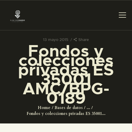
13 mayo 2015
Share
Fondos y
PREPARAR LA VISITA
colecciones
privadas ES
ACTIVIDADES
35001
AMC/BPG-
█
0189
EL MUSEO
Home
Bases de datos
...
Fondos y colecciones privadas ES 35001...
COLECCIONES