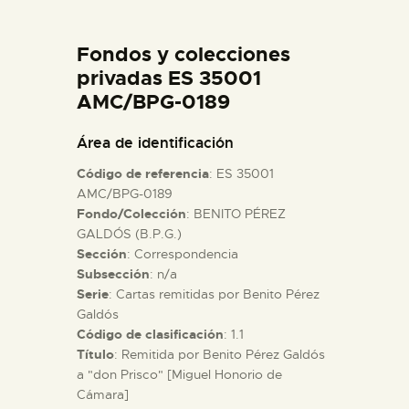
DIDÁCTICA
Fondos y colecciones
ESPAÑOL
privadas ES 35001
AMC/BPG-0189
PREPARAR LA VISITA
Área de identificación
Código de referencia
: ES 35001
ACTIVIDADES
AMC/BPG-0189
Fondo/Colección
: BENITO PÉREZ
GALDÓS (B.P.G.)
█
Sección
: Correspondencia
Subsección
: n/a
EL MUSEO
Serie
: Cartas remitidas por Benito Pérez
Galdós
Código de clasificación
: 1.1
COLECCIONES
Título
: Remitida por Benito Pérez Galdós
a "don Prisco" [Miguel Honorio de
Cámara]
DIDÁCTICA