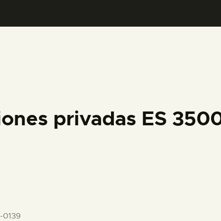
PREPARAR LA VISITA
ACTIVIDADES
█
EL MUSEO
iones privadas ES 35
COLECCIONES
DIDÁCTICA
ESPAÑOL
-0139