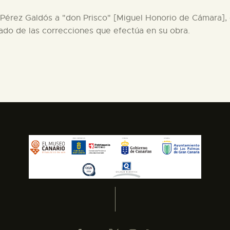
 Pérez Galdós a "don Prisco" [Miguel Honorio de Cámara], 
ado de las correcciones que efectúa en su obra.