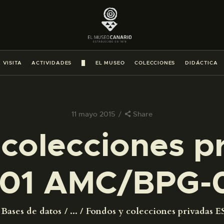
PREPARAR LA VISITA
ACTIVIDADES
 VISITA
ACTIVIDADES
█
EL MUSEO
COLECCIONES
DIDÁCTICA
█
EL MUSEO
11 mayo 2015
Share
colecciones p
COLECCIONES
01 AMC/BPG-
DIDÁCTICA
ESPAÑOL
Bases de datos
...
Fondos y colecciones privadas ES