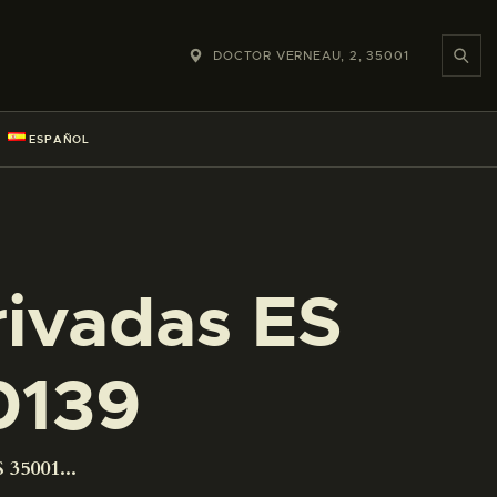
DOCTOR VERNEAU, 2, 35001
ESPAÑOL
rivadas ES
0139
 35001...