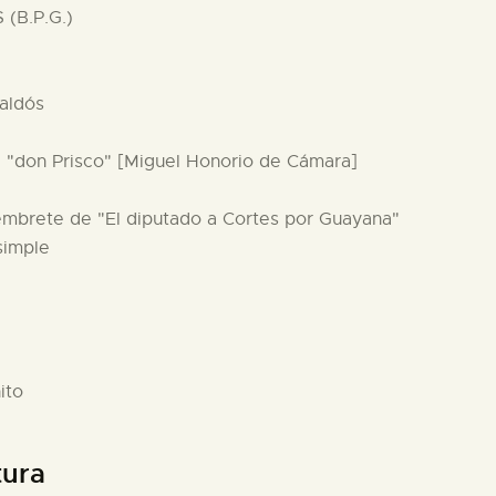
(B.P.G.)
Galdós
a "don Prisco" [Miguel Honorio de Cámara]
membrete de "El diputado a Cortes por Guayana"
simple
ito
tura