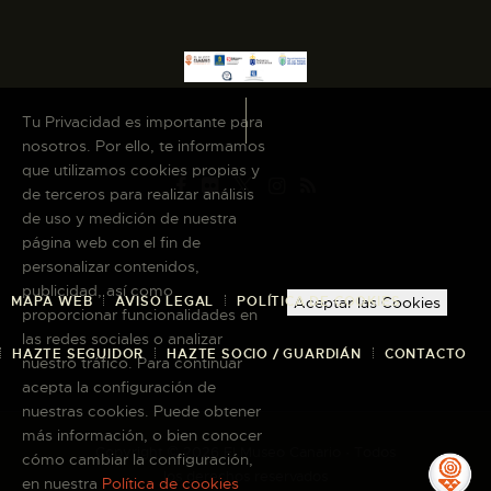
Tu Privacidad es importante para
nosotros. Por ello, te informamos
que utilizamos cookies propias y
de terceros para realizar análisis
de uso y medición de nuestra
página web con el fin de
personalizar contenidos,
publicidad, así como
MAPA WEB
AVISO LEGAL
POLÍTICA DE COOKIES
Aceptar las Cookies
proporcionar funcionalidades en
las redes sociales o analizar
HAZTE SEGUIDOR
HAZTE SOCIO / GUARDIÁN
CONTACTO
nuestro tráfico. Para continuar
acepta la configuración de
nuestras cookies. Puede obtener
más información, o bien conocer
Copyright © 2026 El Museo Canario · Todos
cómo cambiar la configuración,
los derechos reservados
en nuestra
Política de cookies