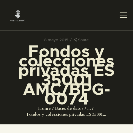
8 mayo 2015
Share
Fondos y
PREPARAR LA VISITA
colecciones
privadas ES
ACTIVIDADES
35001
AMC/BPG-
█
0074
EL MUSEO
Home
Bases de datos
...
Fondos y colecciones privadas ES 35001...
COLECCIONES