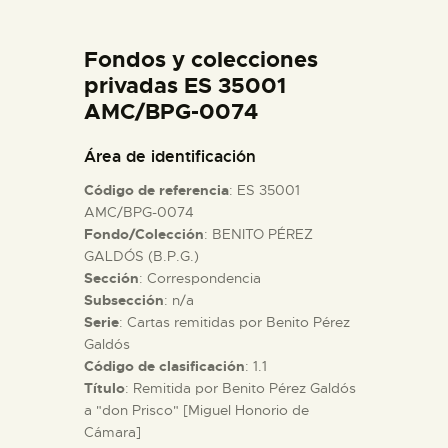
DIDÁCTICA
Fondos y colecciones
ESPAÑOL
privadas ES 35001
AMC/BPG-0074
PREPARAR LA VISITA
Área de identificación
Código de referencia
: ES 35001
ACTIVIDADES
AMC/BPG-0074
Fondo/Colección
: BENITO PÉREZ
GALDÓS (B.P.G.)
█
Sección
: Correspondencia
Subsección
: n/a
EL MUSEO
Serie
: Cartas remitidas por Benito Pérez
Galdós
Código de clasificación
: 1.1
COLECCIONES
Título
: Remitida por Benito Pérez Galdós
a "don Prisco" [Miguel Honorio de
Cámara]
DIDÁCTICA