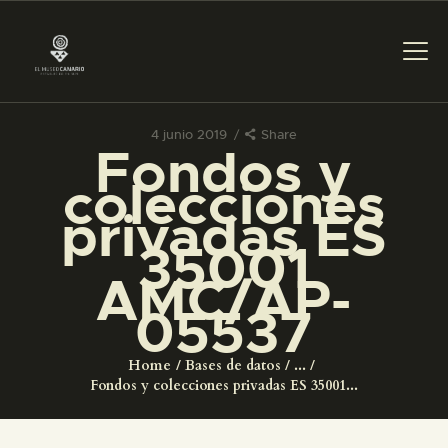
4 junio 2019
Share
Fondos y
PREPARAR LA VISITA
colecciones
privadas ES
ACTIVIDADES
35001
AMC/AP-
█
05537
EL MUSEO
Home
Bases de datos
...
Fondos y colecciones privadas ES 35001...
COLECCIONES