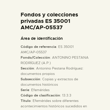
DIDÁCTICA
Fondos y colecciones
ESPAÑOL
privadas ES 35001
AMC/AP-05537
PREPARAR LA VISITA
Área de identificación
Código de referencia
: ES 35001
ACTIVIDADES
AMC/AP-05537
Fondo/Colección
: ANTONINO PESTANA
RODRÍGUEZ (A.P.)
█
Sección
: Antonino Pestana Rodríguez:
documentos propios
EL MUSEO
Subsección
: Copias y extractos de
documentos históricos
Serie
: Efemérides
COLECCIONES
Código de clasificación
: 13.3.3
Título
: Efemérides sobre diferentes
acontecimientos históricos sucedidos en
DIDÁCTICA