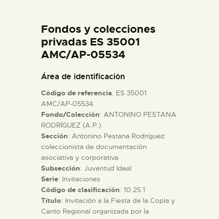
DIDÁCTICA
Fondos y colecciones
ESPAÑOL
privadas ES 35001
AMC/AP-05534
PREPARAR LA VISITA
Área de identificación
Código de referencia
: ES 35001
ACTIVIDADES
AMC/AP-05534
Fondo/Colección
: ANTONINO PESTANA
RODRÍGUEZ (A.P.)
█
Sección
: Antonino Pestana Rodríguez:
coleccionista de documentación
EL MUSEO
asociativa y corporativa
Subsección
: Juventud Ideal
Serie
: Invitaciones
COLECCIONES
Código de clasificación
: 10.25.1
Título
: Invitación a la Fiesta de la Copla y
Canto Regional organizada por la
DIDÁCTICA