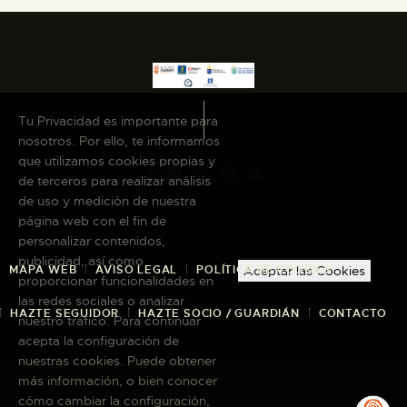
Tu Privacidad es importante para
nosotros. Por ello, te informamos
que utilizamos cookies propias y
de terceros para realizar análisis
de uso y medición de nuestra
página web con el fin de
personalizar contenidos,
publicidad, así como
MAPA WEB
AVISO LEGAL
POLÍTICA DE COOKIES
Aceptar las Cookies
proporcionar funcionalidades en
las redes sociales o analizar
HAZTE SEGUIDOR
HAZTE SOCIO / GUARDIÁN
CONTACTO
nuestro tráfico. Para continuar
acepta la configuración de
nuestras cookies. Puede obtener
más información, o bien conocer
Copyright © 2026 El Museo Canario · Todos
cómo cambiar la configuración,