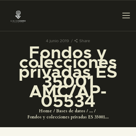
4 junio 2019
Share
Fondos y
PREPARAR LA VISITA
colecciones
privadas ES
ACTIVIDADES
35001
AMC/AP-
█
05534
EL MUSEO
Home
Bases de datos
...
Fondos y colecciones privadas ES 35001...
COLECCIONES