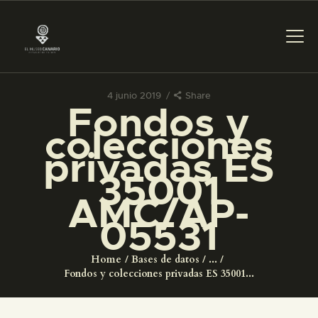
4 junio 2019
Share
Fondos y
PREPARAR LA VISITA
colecciones
privadas ES
ACTIVIDADES
35001
AMC/AP-
█
05531
EL MUSEO
Home
Bases de datos
...
Fondos y colecciones privadas ES 35001...
COLECCIONES