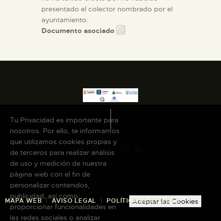
presentado el colector nombrado por el
ayuntamiento.
Documento asociado
Tu Privacidad es importante para
nosotros. Por ello, te informamos
que utilizamos cookies propias y
de terceros para realizar análisis
de uso y medición de nuestra
página web con el fin de
personalizar contenidos,
publicidad, así como
MAPA WEB
AVISO LEGAL
POLÍTICA DE COOKIES
Aceptar las Cookies
proporcionar funcionalidades en
las redes sociales o analizar