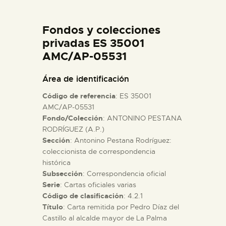
DIDÁCTICA
Fondos y colecciones
ESPAÑOL
privadas ES 35001
AMC/AP-05531
PREPARAR LA VISITA
Área de identificación
Código de referencia
: ES 35001
ACTIVIDADES
AMC/AP-05531
Fondo/Colección
: ANTONINO PESTANA
RODRÍGUEZ (A.P.)
█
Sección
: Antonino Pestana Rodríguez:
coleccionista de correspondencia
EL MUSEO
histórica
Subsección
: Correspondencia oficial
Serie
: Cartas oficiales varias
COLECCIONES
Código de clasificación
: 4.2.1
Título
: Carta remitida por Pedro Díaz del
Castillo al alcalde mayor de La Palma
DIDÁCTICA