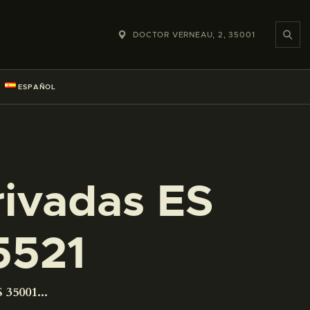
DOCTOR VERNEAU, 2, 35001
ESPAÑOL
rivadas ES
5521
 35001...