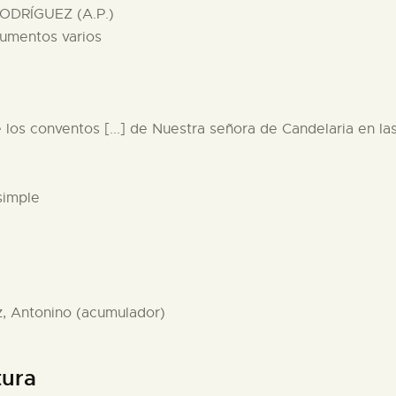
ODRÍGUEZ (A.P.)
cumentos varios
e los conventos [...] de Nuestra señora de Candelaria en la
simple
z, Antonino (acumulador)
tura