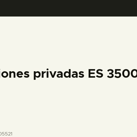
PREPARAR LA VISITA
ACTIVIDADES
█
EL MUSEO
iones privadas ES 35
COLECCIONES
DIDÁCTICA
ESPAÑOL
05521