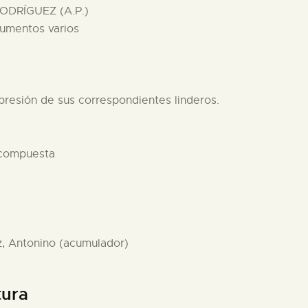
ODRÍGUEZ (A.P.)
cumentos varios
xpresión de sus correspondientes linderos.
 compuesta
z, Antonino (acumulador)
tura