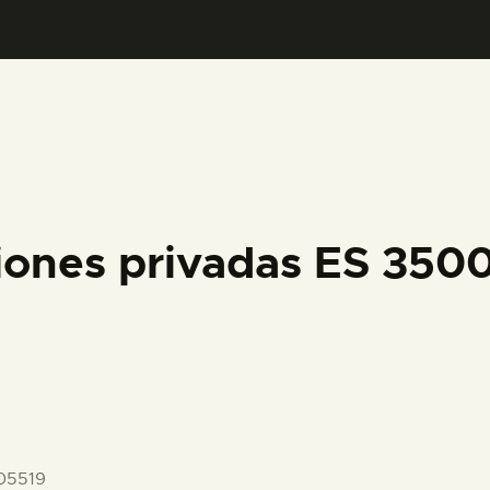
PREPARAR LA VISITA
ACTIVIDADES
█
EL MUSEO
iones privadas ES 35
COLECCIONES
DIDÁCTICA
ESPAÑOL
05519