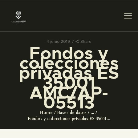
4 junio 2019
Share
Fondos y
PREPARAR LA VISITA
colecciones
privadas ES
ACTIVIDADES
35001
AMC/AP-
█
05513
EL MUSEO
Home
Bases de datos
...
Fondos y colecciones privadas ES 35001...
COLECCIONES