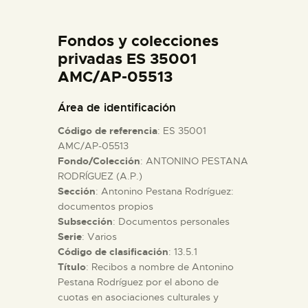
DIDÁCTICA
Fondos y colecciones
ESPAÑOL
privadas ES 35001
AMC/AP-05513
PREPARAR LA VISITA
Área de identificación
Código de referencia
: ES 35001
ACTIVIDADES
AMC/AP-05513
Fondo/Colección
: ANTONINO PESTANA
RODRÍGUEZ (A.P.)
█
Sección
: Antonino Pestana Rodríguez:
documentos propios
EL MUSEO
Subsección
: Documentos personales
Serie
: Varios
Código de clasificación
: 13.5.1
COLECCIONES
Título
: Recibos a nombre de Antonino
Pestana Rodríguez por el abono de
cuotas en asociaciones culturales y
DIDÁCTICA