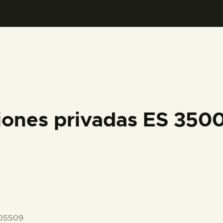
PREPARAR LA VISITA
ACTIVIDADES
█
EL MUSEO
iones privadas ES 35
COLECCIONES
DIDÁCTICA
ESPAÑOL
-05509