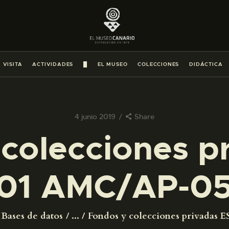
PREPARAR LA VISITA
ACTIVIDADES
 VISITA
ACTIVIDADES
█
EL MUSEO
COLECCIONES
DIDÁCTICA
█
EL MUSEO
4 junio 2019
Share
colecciones p
COLECCIONES
01 AMC/AP-0
DIDÁCTICA
ESPAÑOL
Bases de datos
...
Fondos y colecciones privadas ES