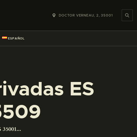
DOCTOR VERNEAU, 2, 35001
ESPAÑOL
rivadas ES
5509
 35001...