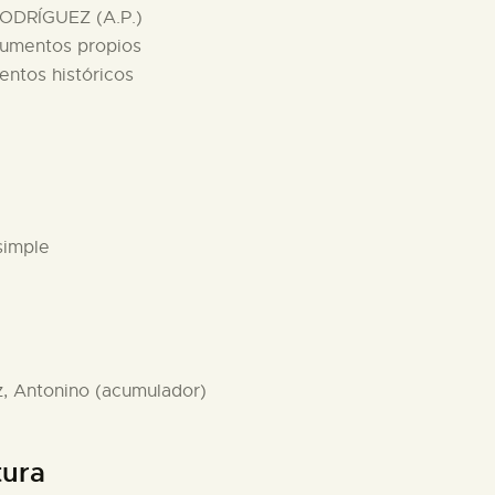
ODRÍGUEZ (A.P.)
cumentos propios
entos históricos
simple
z, Antonino (acumulador)
tura