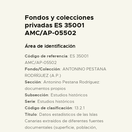
DIDÁCTICA
Fondos y colecciones
ESPAÑOL
privadas ES 35001
AMC/AP-05502
PREPARAR LA VISITA
Área de identificación
Código de referencia
: ES 35001
ACTIVIDADES
AMC/AP-05502
Fondo/Colección
: ANTONINO PESTANA
RODRÍGUEZ (A.P.)
█
Sección
: Antonino Pestana Rodríguez:
documentos propios
EL MUSEO
Subsección
: Estudios históricos
Serie
: Estudios históricos
Código de clasificación
: 13.2.1
COLECCIONES
Título
: Datos estadísticos de las Islas
Canarias extraídos de diferentes fuentes
documentales (superficie, población,
DIDÁCTICA