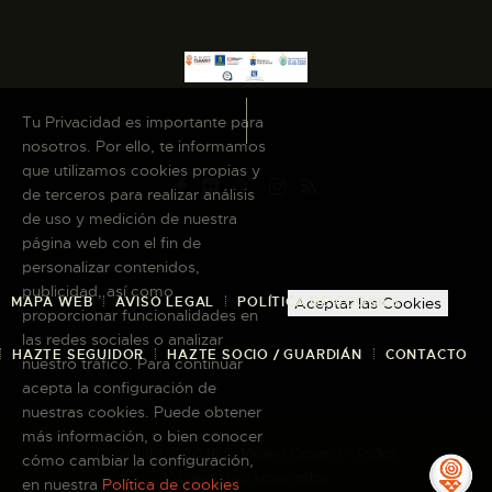
Tu Privacidad es importante para
nosotros. Por ello, te informamos
que utilizamos cookies propias y
de terceros para realizar análisis
de uso y medición de nuestra
página web con el fin de
personalizar contenidos,
publicidad, así como
MAPA WEB
AVISO LEGAL
POLÍTICA DE COOKIES
Aceptar las Cookies
proporcionar funcionalidades en
las redes sociales o analizar
HAZTE SEGUIDOR
HAZTE SOCIO / GUARDIÁN
CONTACTO
nuestro tráfico. Para continuar
acepta la configuración de
nuestras cookies. Puede obtener
más información, o bien conocer
Copyright © 2026 El Museo Canario · Todos
cómo cambiar la configuración,
los derechos reservados
en nuestra
Política de cookies