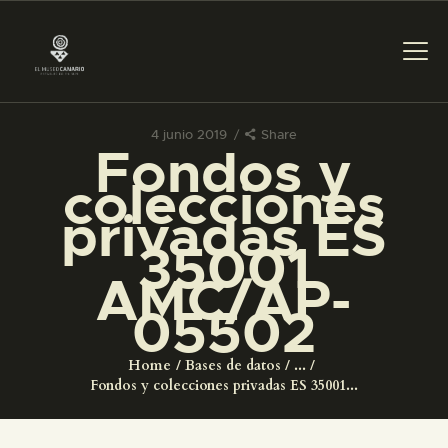
4 junio 2019
Share
Fondos y
PREPARAR LA VISITA
colecciones
privadas ES
ACTIVIDADES
35001
AMC/AP-
█
05502
EL MUSEO
Home
Bases de datos
...
Fondos y colecciones privadas ES 35001...
COLECCIONES