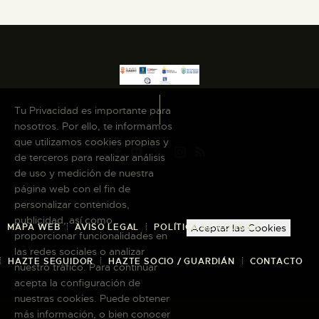
Tu Privacidad es importante para
nosotros. Por ello, te informamos
que utilizamos cookies propias y
de terceros para realizar análisis
de uso y medición de nuestra
página web con el fin de
personalizar contenidos,
publicidad, así como
MAPA WEB
AVISO LEGAL
POLÍTICA DE COOKIES
Aceptar las Cookies
proporcionar funcionalidades en
las redes sociales o analizar
HAZTE SEGUIDOR
HAZTE SOCIO / GUARDIÁN
CONTACTO
nuestro tráfico. Para continuar
acepta la configuración de
nuestras cookies. Puede obtener
más información, o bien conocer