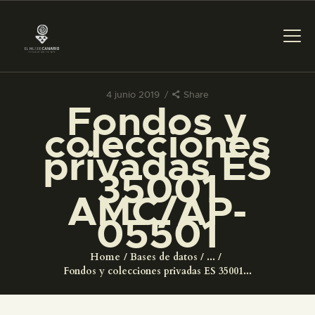
4 junio 2019
Share
Fondos y
PREPARAR LA VISITA
colecciones
privadas ES
ACTIVIDADES
35001
AMC/AP-
█
05501
EL MUSEO
Home
Bases de datos
...
Fondos y colecciones privadas ES 35001...
COLECCIONES