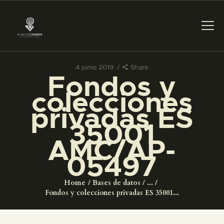
4 junio 2019
Share
Fondos y
PREPARAR LA VISITA
colecciones
privadas ES
ACTIVIDADES
35001
AMC/AP-
█
05497
EL MUSEO
Home
Bases de datos
...
Fondos y colecciones privadas ES 35001...
COLECCIONES