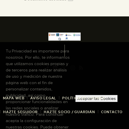
Tu Privacidad es importante para
nosotros. Por ello, te informamos
que utilizamos cookies propias y
de terceros para realizar análisis
de uso y medición de nuestra
página web con el fin de
personalizar contenidos,
publicidad, así como
MAPA WEB
AVISO LEGAL
POLÍTICA DE COOKIES
Aceptar las Cookies
proporcionar funcionalidades en
las redes sociales o analizar
HAZTE SEGUIDOR
HAZTE SOCIO / GUARDIÁN
CONTACTO
nuestro tráfico. Para continuar
acepta la configuración de
nuestras cookies. Puede obtener