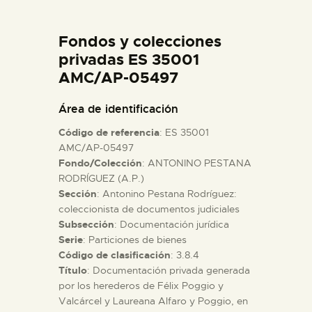
DIDÁCTICA
Fondos y colecciones
ESPAÑOL
privadas ES 35001
AMC/AP-05497
PREPARAR LA VISITA
Área de identificación
Código de referencia
: ES 35001
ACTIVIDADES
AMC/AP-05497
Fondo/Colección
: ANTONINO PESTANA
RODRÍGUEZ (A.P.)
█
Sección
: Antonino Pestana Rodríguez:
coleccionista de documentos judiciales
EL MUSEO
Subsección
: Documentación jurídica
Serie
: Particiones de bienes
Código de clasificación
: 3.8.4
COLECCIONES
Título
: Documentación privada generada
por los herederos de Félix Poggio y
Valcárcel y Laureana Alfaro y Poggio, en
DIDÁCTICA