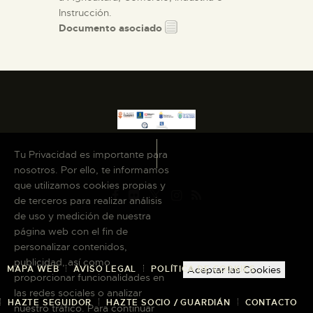
Instrucción.
Documento asociado
Tu Privacidad es importante para
nosotros. Por ello, te informamos
que utilizamos cookies propias y
de terceros para realizar análisis
de uso y medición de nuestra
página web con el fin de
personalizar contenidos,
publicidad, así como
MAPA WEB
AVISO LEGAL
POLÍTICA DE COOKIES
Aceptar las Cookies
proporcionar funcionalidades en
las redes sociales o analizar
HAZTE SEGUIDOR
HAZTE SOCIO / GUARDIÁN
CONTACTO
nuestro tráfico. Para continuar