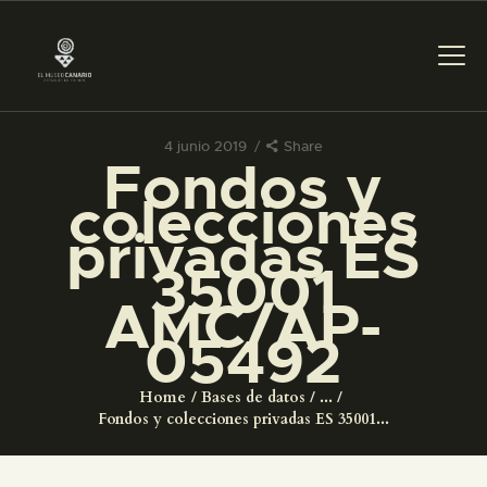
4 junio 2019
Share
Fondos y
PREPARAR LA VISITA
colecciones
privadas ES
ACTIVIDADES
35001
AMC/AP-
█
05492
EL MUSEO
Home
Bases de datos
...
Fondos y colecciones privadas ES 35001...
COLECCIONES