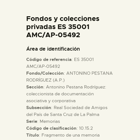
DIDÁCTICA
Fondos y colecciones
ESPAÑOL
privadas ES 35001
AMC/AP-05492
PREPARAR LA VISITA
Área de identificación
Código de referencia
: ES 35001
ACTIVIDADES
AMC/AP-05492
Fondo/Colección
: ANTONINO PESTANA
RODRÍGUEZ (A.P.)
█
Sección
: Antonino Pestana Rodríguez:
coleccionista de documentación
EL MUSEO
asociativa y corporativa
Subsección
: Real Sociedad de Amigos
del País de Santa Cruz de La Palma
COLECCIONES
Serie
: Memorias
Código de clasificación
: 10.15.2
Título
: Fragmento de una memoria
DIDÁCTICA