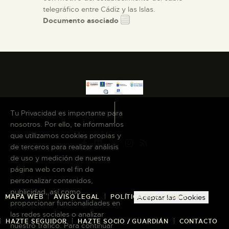
telegráfico entre Cádiz y las Islas.
Documento asociado
Tu Privacidad es importante para
nosotros. Por ello, te informamos
que utilizamos cookies propias y
de terceros para realizar análisis
de uso y medición de nuestra
página web con el fin de
personalizar contenidos,
publicidad, así como
MAPA WEB
AVISO LEGAL
POLÍTICA DE COOKIES
Aceptar las Cookies
proporcionar funcionalidades en
las redes sociales o analizar
HAZTE SEGUIDOR
HAZTE SOCIO / GUARDIÁN
CONTACTO
nuestro tráfico. Para continuar