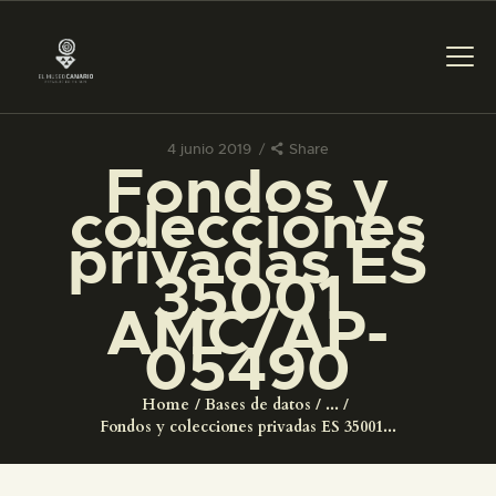
4 junio 2019
Share
Fondos y
PREPARAR LA VISITA
colecciones
privadas ES
ACTIVIDADES
35001
AMC/AP-
█
05490
EL MUSEO
Home
Bases de datos
...
Fondos y colecciones privadas ES 35001...
COLECCIONES