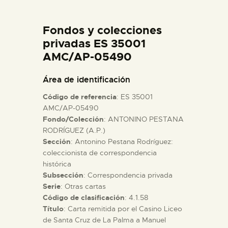
DIDÁCTICA
Fondos y colecciones
ESPAÑOL
privadas ES 35001
AMC/AP-05490
PREPARAR LA VISITA
Área de identificación
Código de referencia
: ES 35001
ACTIVIDADES
AMC/AP-05490
Fondo/Colección
: ANTONINO PESTANA
RODRÍGUEZ (A.P.)
█
Sección
: Antonino Pestana Rodríguez:
coleccionista de correspondencia
EL MUSEO
histórica
Subsección
: Correspondencia privada
Serie
: Otras cartas
COLECCIONES
Código de clasificación
: 4.1.58
Título
: Carta remitida por el Casino Liceo
de Santa Cruz de La Palma a Manuel
DIDÁCTICA