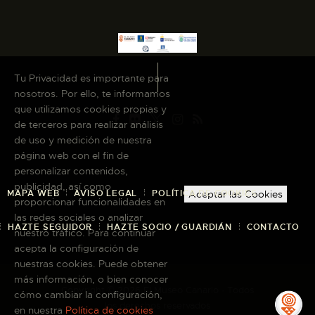
Tu Privacidad es importante para
nosotros. Por ello, te informamos
que utilizamos cookies propias y
de terceros para realizar análisis
de uso y medición de nuestra
página web con el fin de
personalizar contenidos,
publicidad, así como
MAPA WEB
AVISO LEGAL
POLÍTICA DE COOKIES
Aceptar las Cookies
proporcionar funcionalidades en
las redes sociales o analizar
HAZTE SEGUIDOR
HAZTE SOCIO / GUARDIÁN
CONTACTO
nuestro tráfico. Para continuar
acepta la configuración de
nuestras cookies. Puede obtener
más información, o bien conocer
Copyright © 2026 El Museo Canario · Todos
cómo cambiar la configuración,
los derechos reservados
en nuestra
Política de cookies