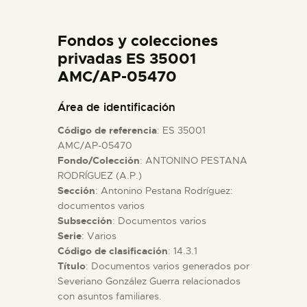
DIDÁCTICA
Fondos y colecciones
ESPAÑOL
privadas ES 35001
AMC/AP-05470
PREPARAR LA VISITA
Área de identificación
Código de referencia
: ES 35001
ACTIVIDADES
AMC/AP-05470
Fondo/Colección
: ANTONINO PESTANA
RODRÍGUEZ (A.P.)
█
Sección
: Antonino Pestana Rodríguez:
documentos varios
EL MUSEO
Subsección
: Documentos varios
Serie
: Varios
Código de clasificación
: 14.3.1
COLECCIONES
Título
: Documentos varios generados por
Severiano González Guerra relacionados
con asuntos familiares.
DIDÁCTICA