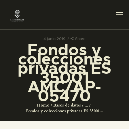
4 junio 2019
Share
Fondos y
PREPARAR LA VISITA
colecciones
privadas ES
ACTIVIDADES
35001
AMC/AP-
█
05470
EL MUSEO
Home
Bases de datos
...
Fondos y colecciones privadas ES 35001...
COLECCIONES