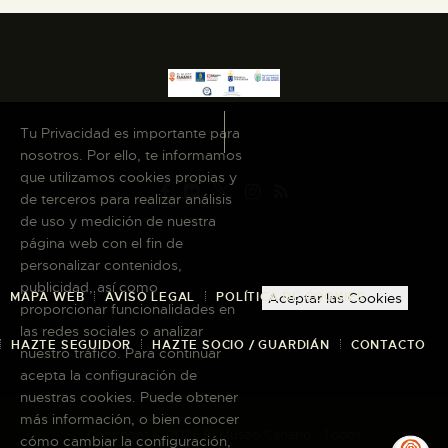
Tu Privacidad es importante para
nosotros. Por ello, te informamos
que utilizamos cookies propias y
de terceros para realizar análisis
de uso y medición de nuestra
página web con el fin de
personalizar contenidos,
publicidad, así como
MAPA WEB
AVISO LEGAL
POLÍTICA DE COOKIES
Aceptar las Cookies
proporcionar funcionalidades en
las redes sociales o analizar
HAZTE SEGUIDOR
HAZTE SOCIO / GUARDIÁN
CONTACTO
nuestro tráfico. Para continuar
acepta la configuración de
nuestras cookies. Puede obtener
más información, o bien conocer
Copyright © 2026 El Museo Canario · Todos
cómo cambiar la configuración,