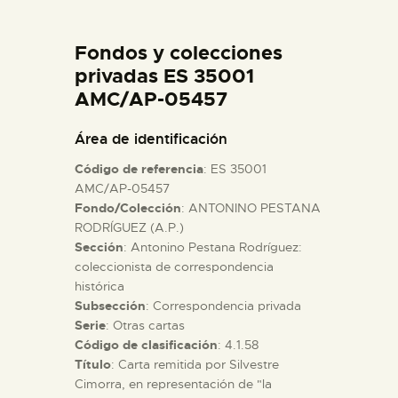
DIDÁCTICA
Fondos y colecciones
ESPAÑOL
privadas ES 35001
AMC/AP-05457
PREPARAR LA VISITA
Área de identificación
Código de referencia
: ES 35001
ACTIVIDADES
AMC/AP-05457
Fondo/Colección
: ANTONINO PESTANA
RODRÍGUEZ (A.P.)
█
Sección
: Antonino Pestana Rodríguez:
coleccionista de correspondencia
EL MUSEO
histórica
Subsección
: Correspondencia privada
Serie
: Otras cartas
COLECCIONES
Código de clasificación
: 4.1.58
Título
: Carta remitida por Silvestre
Cimorra, en representación de "la
DIDÁCTICA