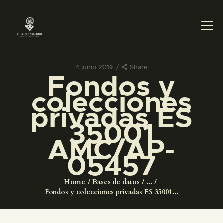
4 junio 2019
Share
Fondos y
PREPARAR LA VISITA
colecciones
privadas ES
ACTIVIDADES
35001
AMC/AP-
█
05457
EL MUSEO
Home
Bases de datos
...
Fondos y colecciones privadas ES 35001...
COLECCIONES