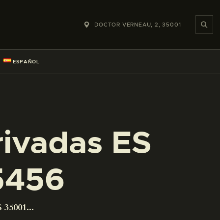
DOCTOR VERNEAU, 2, 35001
ESPAÑOL
rivadas ES
5456
 35001...