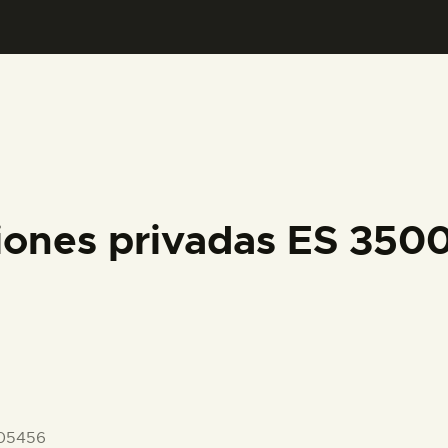
PREPARAR LA VISITA
ACTIVIDADES
█
EL MUSEO
iones privadas ES 35
COLECCIONES
DIDÁCTICA
ESPAÑOL
-05456