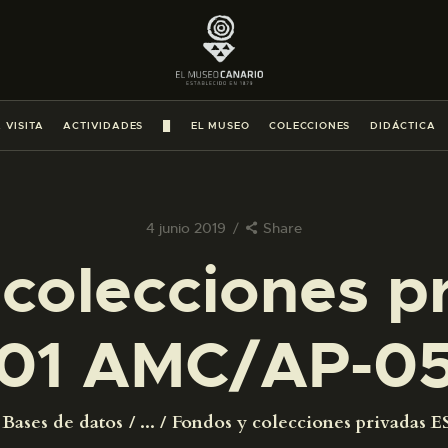
PREPARAR LA VISITA
ACTIVIDADES
 VISITA
ACTIVIDADES
█
EL MUSEO
COLECCIONES
DIDÁCTICA
█
EL MUSEO
4 junio 2019
Share
colecciones p
COLECCIONES
01 AMC/AP-0
DIDÁCTICA
ESPAÑOL
Bases de datos
...
Fondos y colecciones privadas ES