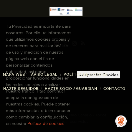
Tu Privacidad es importante para
nosotros. Por ello, te informamos
que utilizamos cookies propias y
de terceros para realizar análisis
de uso y medición de nuestra
página web con el fin de
personalizar contenidos,
publicidad, así como
MAPA WEB
AVISO LEGAL
POLÍTICA DE COOKIES
Aceptar las Cookies
proporcionar funcionalidades en
las redes sociales o analizar
HAZTE SEGUIDOR
HAZTE SOCIO / GUARDIÁN
CONTACTO
nuestro tráfico. Para continuar
acepta la configuración de
nuestras cookies. Puede obtener
más información, o bien conocer
Copyright © 2026 El Museo Canario · Todos
cómo cambiar la configuración,
los derechos reservados
en nuestra
Política de cookies