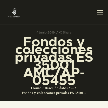
4 junio 2019
Share
Fondos y
PREPARAR LA VISITA
colecciones
privadas ES
ACTIVIDADES
35001
AMC/AP-
█
05455
EL MUSEO
Home
Bases de datos
...
Fondos y colecciones privadas ES 35001...
COLECCIONES