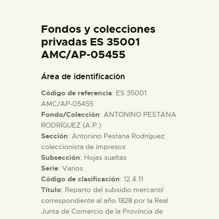
DIDÁCTICA
Fondos y colecciones
ESPAÑOL
privadas ES 35001
AMC/AP-05455
PREPARAR LA VISITA
Área de identificación
Código de referencia
: ES 35001
ACTIVIDADES
AMC/AP-05455
Fondo/Colección
: ANTONINO PESTANA
RODRÍGUEZ (A.P.)
█
Sección
: Antonino Pestana Rodríguez:
coleccionista de impresos
EL MUSEO
Subsección
: Hojas sueltas
Serie
: Varios
Código de clasificación
: 12.4.11
COLECCIONES
Título
: Reparto del subsidio mercantil
correspondiente al año 1828 por la Real
Junta de Comercio de la Provincia de
DIDÁCTICA