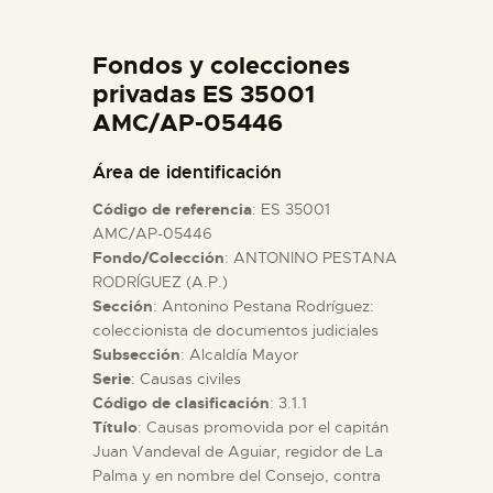
DIDÁCTICA
Fondos y colecciones
ESPAÑOL
privadas ES 35001
AMC/AP-05446
PREPARAR LA VISITA
Área de identificación
Código de referencia
: ES 35001
ACTIVIDADES
AMC/AP-05446
Fondo/Colección
: ANTONINO PESTANA
RODRÍGUEZ (A.P.)
█
Sección
: Antonino Pestana Rodríguez:
coleccionista de documentos judiciales
EL MUSEO
Subsección
: Alcaldía Mayor
Serie
: Causas civiles
Código de clasificación
: 3.1.1
COLECCIONES
Título
: Causas promovida por el capitán
Juan Vandeval de Aguiar, regidor de La
Palma y en nombre del Consejo, contra
DIDÁCTICA