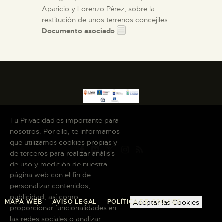
Aparicio y Lorenzo Pérez, sobre la
restitución de unos terrenos concejiles.
Documento asociado
Tu Privacidad es importante para
nosotros. Por ello, te informamos
que utilizamos cookies propias y
de terceros para realizar análisis
de uso y medición de nuestra
página web con el fin de
personalizar contenidos,
publicidad, así como
MAPA WEB
AVISO LEGAL
POLÍTICA DE COOKIES
Aceptar las Cookies
proporcionar funcionalidades en
las redes sociales o analizar