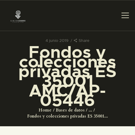
4 junio 2019
Share
Fondos y
PREPARAR LA VISITA
colecciones
privadas ES
ACTIVIDADES
35001
AMC/AP-
█
05446
EL MUSEO
Home
Bases de datos
...
Fondos y colecciones privadas ES 35001...
COLECCIONES