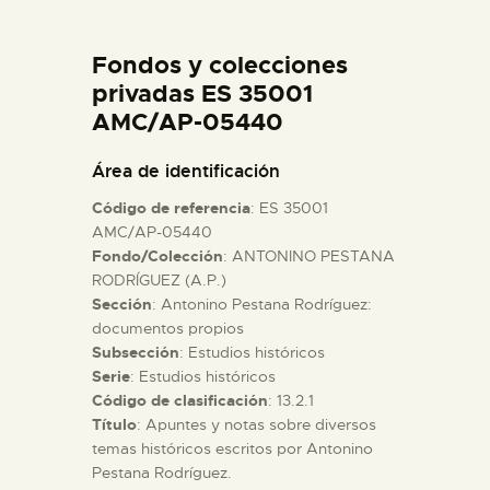
DIDÁCTICA
Fondos y colecciones
ESPAÑOL
privadas ES 35001
AMC/AP-05440
PREPARAR LA VISITA
Área de identificación
Código de referencia
: ES 35001
ACTIVIDADES
AMC/AP-05440
Fondo/Colección
: ANTONINO PESTANA
RODRÍGUEZ (A.P.)
█
Sección
: Antonino Pestana Rodríguez:
documentos propios
EL MUSEO
Subsección
: Estudios históricos
Serie
: Estudios históricos
Código de clasificación
: 13.2.1
COLECCIONES
Título
: Apuntes y notas sobre diversos
temas históricos escritos por Antonino
Pestana Rodríguez.
DIDÁCTICA