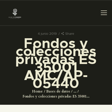
4 junio 2019
Share
Fondos y
PREPARAR LA VISITA
colecciones
privadas ES
ACTIVIDADES
35001
AMC/AP-
█
05440
EL MUSEO
Home
Bases de datos
...
Fondos y colecciones privadas ES 35001...
COLECCIONES