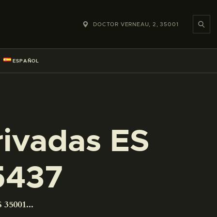
DOCTOR VERNEAU, 2, 35001
ESPAÑOL
rivadas ES
5437
 35001...