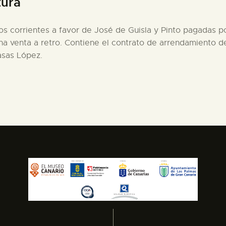
tura
s corrientes a favor de José de Guisla y Pinto pagadas po
na venta a retro. Contiene el contrato de arrendamiento d
asas López.