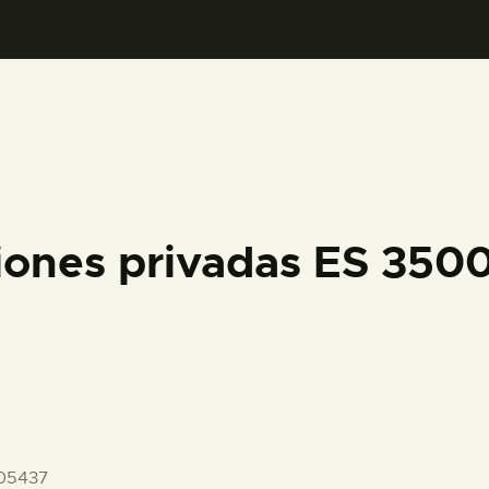
PREPARAR LA VISITA
ACTIVIDADES
█
EL MUSEO
iones privadas ES 35
COLECCIONES
DIDÁCTICA
ESPAÑOL
05437