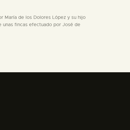
r María de los Dolores López y su hijo
e unas fincas efectuado por José de