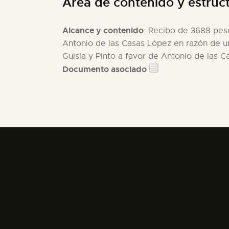
Área de contenido y estruc
Alcance y contenido
: Recibo de 3688 peso
Antonio de las Casas López en razón de u
Guisla y Pinto a favor de Antonio de las C
Documento asociado