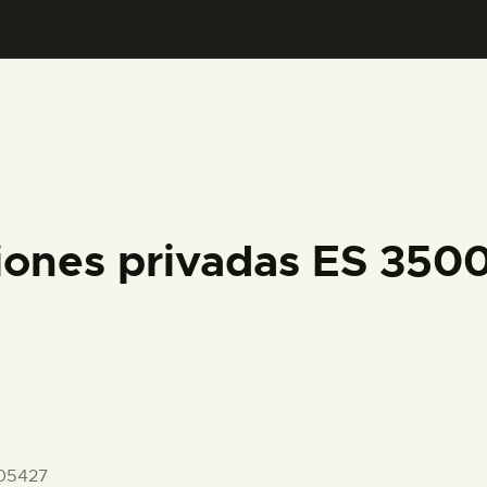
PREPARAR LA VISITA
ACTIVIDADES
█
EL MUSEO
iones privadas ES 35
COLECCIONES
DIDÁCTICA
ESPAÑOL
05427