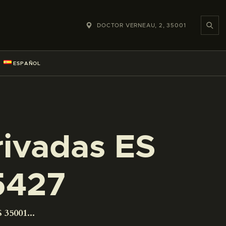
DOCTOR VERNEAU, 2, 35001
ESPAÑOL
rivadas ES
5427
 35001...