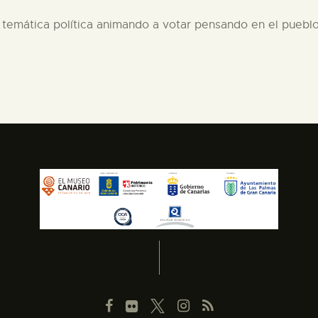
 temática política animando a votar pensando en el pueblo 