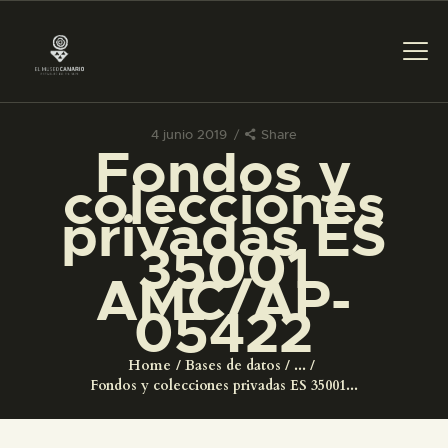
4 junio 2019
Share
Fondos y
PREPARAR LA VISITA
colecciones
privadas ES
ACTIVIDADES
35001
AMC/AP-
█
05422
EL MUSEO
Home
Bases de datos
...
Fondos y colecciones privadas ES 35001...
COLECCIONES