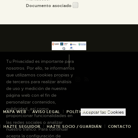
Documento asociado
Tu Privacidad es importante para
nosotros. Por ello, te informamos
que utilizamos cookies propias y
de terceros para realizar análisis
de uso y medición de nuestra
página web con el fin de
personalizar contenidos,
publicidad, así como
MAPA WEB
AVISO LEGAL
POLÍTICA DE COOKIES
Aceptar las Cookies
proporcionar funcionalidades en
las redes sociales o analizar
HAZTE SEGUIDOR
HAZTE SOCIO / GUARDIÁN
CONTACTO
nuestro tráfico. Para continuar
acepta la configuración de