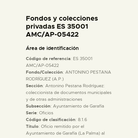
DIDÁCTICA
Fondos y colecciones
ESPAÑOL
privadas ES 35001
AMC/AP-05422
PREPARAR LA VISITA
Área de identificación
Código de referencia
: ES 35001
ACTIVIDADES
AMC/AP-05422
Fondo/Colección
: ANTONINO PESTANA
RODRÍGUEZ (A.P.)
█
Sección
: Antonino Pestana Rodríguez:
coleccionista de documentos municipales
EL MUSEO
y de otras administraciones
Subsección
: Ayuntamiento de Garafía
Serie
: Oficios
COLECCIONES
Código de clasificación
: 8.1.6
Título
: Oficio remitido por el
Ayuntamiento de Garafía (La Palma) al
DIDÁCTICA