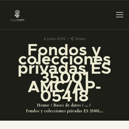
4 junio 2019
Share
Fondos y
PREPARAR LA VISITA
colecciones
privadas ES
ACTIVIDADES
35001
AMC/AP-
█
05418
EL MUSEO
Home
Bases de datos
...
Fondos y colecciones privadas ES 35001...
COLECCIONES