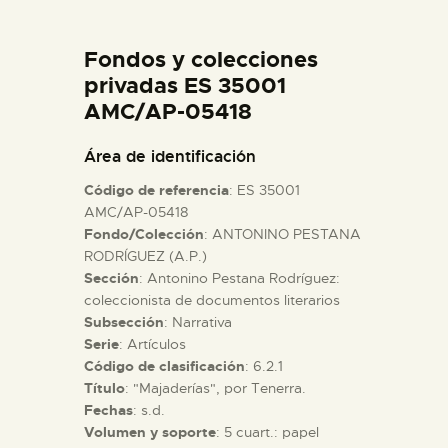
DIDÁCTICA
Fondos y colecciones
ESPAÑOL
privadas ES 35001
AMC/AP-05418
PREPARAR LA VISITA
Área de identificación
Código de referencia
: ES 35001
ACTIVIDADES
AMC/AP-05418
Fondo/Colección
: ANTONINO PESTANA
RODRÍGUEZ (A.P.)
█
Sección
: Antonino Pestana Rodríguez:
coleccionista de documentos literarios
EL MUSEO
Subsección
: Narrativa
Serie
: Artículos
Código de clasificación
: 6.2.1
COLECCIONES
Título
: "Majaderías", por Tenerra.
Fechas
: s.d.
Volumen y soporte
: 5 cuart.: papel
DIDÁCTICA