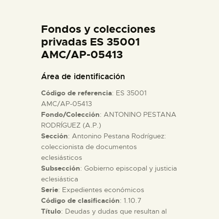
DIDÁCTICA
Fondos y colecciones
ESPAÑOL
privadas ES 35001
AMC/AP-05413
PREPARAR LA VISITA
Área de identificación
Código de referencia
: ES 35001
ACTIVIDADES
AMC/AP-05413
Fondo/Colección
: ANTONINO PESTANA
RODRÍGUEZ (A.P.)
█
Sección
: Antonino Pestana Rodríguez:
coleccionista de documentos
EL MUSEO
eclesiásticos
Subsección
: Gobierno episcopal y justicia
eclesiástica
COLECCIONES
Serie
: Expedientes económicos
Código de clasificación
: 1.10.7
Título
: Deudas y dudas que resultan al
DIDÁCTICA