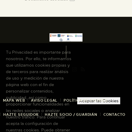
Tu Privacidad es importante para
nosotros. Por ello, te informamos
que utilizamos cookies propias y
de terceros para realizar análisis
de uso y medición de nuestra
página web con el fin de
personalizar contenidos,
publicidad, así como
MAPA WEB
AVISO LEGAL
POLÍTICA DE COOKIES
Aceptar las Cookies
proporcionar funcionalidades en
las redes sociales o analizar
HAZTE SEGUIDOR
HAZTE SOCIO / GUARDIÁN
CONTACTO
nuestro tráfico. Para continuar
acepta la configuración de
nuestras cookies. Puede obtener