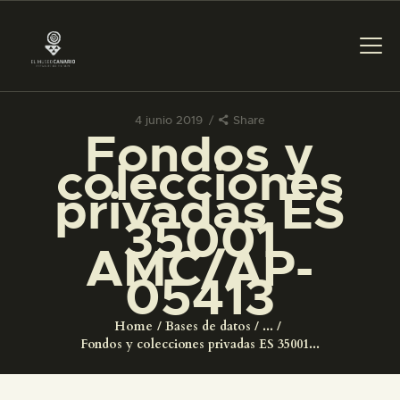
4 junio 2019
Share
Fondos y
PREPARAR LA VISITA
colecciones
privadas ES
ACTIVIDADES
35001
AMC/AP-
█
05413
EL MUSEO
Home
Bases de datos
...
Fondos y colecciones privadas ES 35001...
COLECCIONES